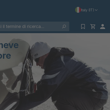
Italy (IT)
neve
ore