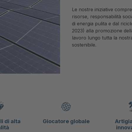
Le nostre iniziative compr
risorse, responsabilità soc
di energia pulita e dal ricic
2023) alla promozione della
lavoro lungo tutta la nostr
sostenibile.
i di alta
Giocatore globale
Artigi
lità
innov