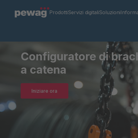
Prodotti
Servizi digitali
Soluzioni
Inform
Configuratore di brac
a catena
Iniziare ora