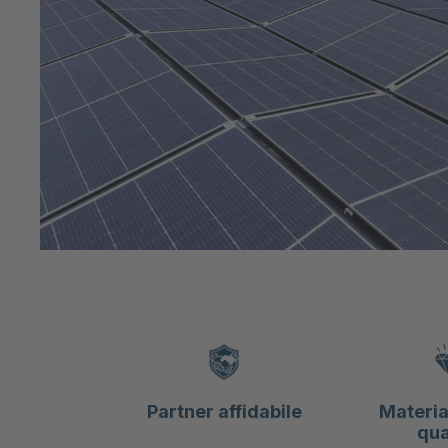
Partner affidabile
Material
qua