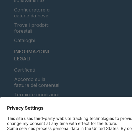
sollevamento
Configuratore di
catene da neve
Trova i prodotti
forestali
Cataloghi
INFORMAZIONI
LEGALI
Certificati
Accordo sulla
fattura dei contenuti
Termini e condizioni
Dichiarazione sulla
privacy dei dati
Gestione dei cookie
Impronta