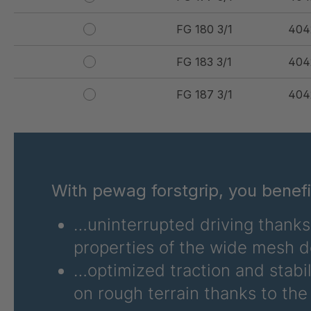
FG 180 3/1
404
FG 183 3/1
404
FG 187 3/1
404
FG 188 3/1
404
FG 190 3/1
404
With pewag forstgrip, you benef
FG 192 3/1
404
…uninterrupted driving thanks 
FG 201 3/1
404
properties of the wide mesh d
FG 202 3/1
404
…optimized traction and stabil
FG 205 3/1
404
on rough terrain thanks to th