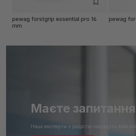
mm
pewag forstgrip essential pro 16
pewag for
mm
Маєте запитання
Наші експерти з радістю нададуть вам ко