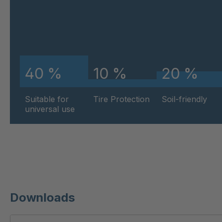
FG 170 3/1
404
FG 233 3/1
404
40 %
10 %
20 %
FG 189 3/1
405
Suitable for
Tire Protection
Soil-friendly
FG 199 3/1
406
universal use
FG 160 3/1
406
FG 186 3/1
406
FG 174 3/1
408
FG 196 3/1
411
Downloads