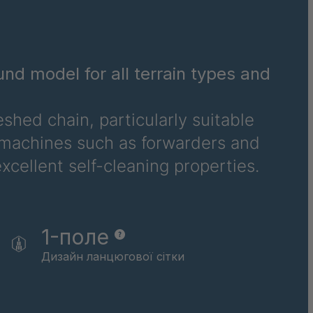
3022
3023
nd model for all terrain types and
3024
3033
hed chain, particularly suitable
ry machines such as forwarders and
3036
excellent self-cleaning properties.
3044
3052
1-поле
8302
Дизайн ланцюгової сітки
8420
8617