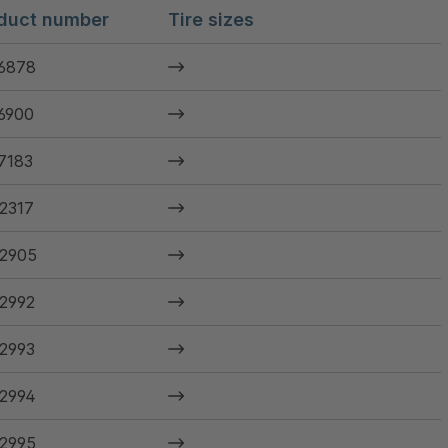
duct number
Tire sizes
6878
6900
7183
2317
2905
2992
2993
2994
2995