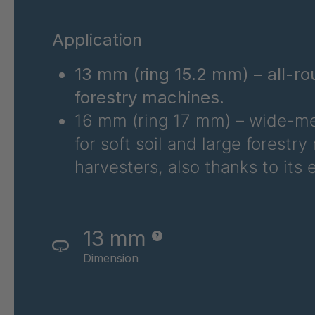
FG 207 3/1
404
Application
FG 210 3/1
404
13 mm (ring 15.2 mm) – all-rou
FG 212 3/1
404
forestry machines.
FG 214 3/1
404
16 mm (ring 17 mm) – wide-mes
for soft soil and large forest
FG 215 3/1
404
harvesters, also thanks to its 
FG 203 3/1
404
FG 240 3/1
404
13 mm
FG 219 3/1
404
Dimension
FG 164 3/1
404
FG 184 3/1
404