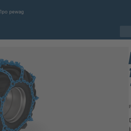
Про pewag