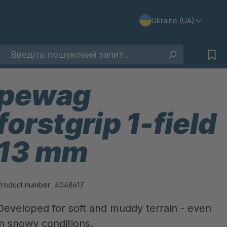
Ukraine (UA)
pewag
forstgrip 1-field
13 mm
Product number:
4048617
Developed for soft and muddy terrain - even
in snowy conditions.