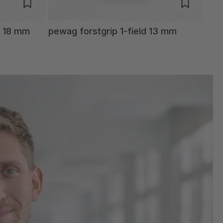
l 18 mm
pewag forstgrip 1-field 13 mm
pew