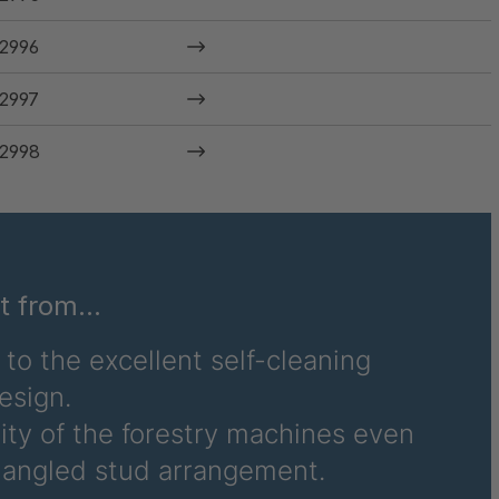
2996
2997
2998
3004
3005
it from…
3009
to the excellent self-cleaning
3016
esign.
3019
ity of the forestry machines even
3020
e angled stud arrangement.