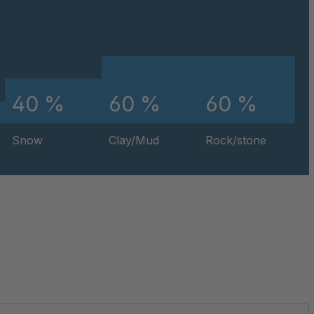
16.9-28
9074
9427
40 %
60 %
60 %
1920
Snow
Clay/Mud
Rock/stone
3844
3934
4289
8528
6517