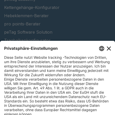
Kettengehänge-Konfigurator
Hebeklemmen-Berater
pro points-Berater
peTag Software Solution
Tragbalkenkonfigurator
Schneekettenkonfigurator - Firmenkunden
Schneekettenkonfigurator - Privatkunden
Forstprodukt finden
Kataloge
RECHTLICHE INFORMATIONEN
Zertifikate
Bildnutzungsvereinbarung
AGB