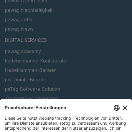
pewag racing team
pewag Nachhaltigkeit
pewag Jobs
pewag News
DIGITAL SERVICES
pewag academy
Kettengehänge-Konfigurator
Hebeklemmen-Berater
pro points-Berater
peTag Software Solution
Tragbalkenkonfigurator
Schneekettenkonfigurator - Firmenkunden
Schneekettenkonfigurator - Privatkunden
Forstprodukt finden