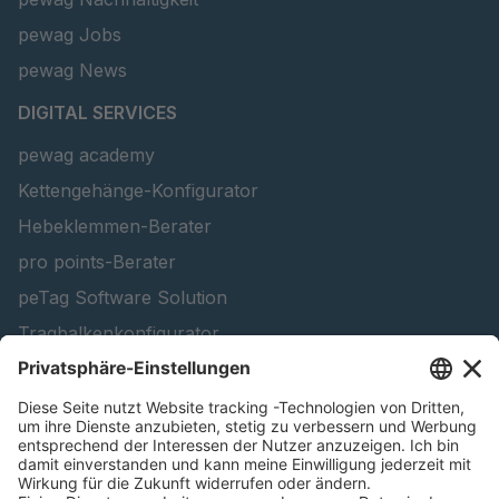
pewag Jobs
pewag News
DIGITAL SERVICES
pewag academy
Kettengehänge-Konfigurator
Hebeklemmen-Berater
pro points-Berater
peTag Software Solution
Tragbalkenkonfigurator
Schneekettenkonfigurator - Firmenkunden
Schneekettenkonfigurator - Privatkunden
Forstprodukt finden
Kataloge