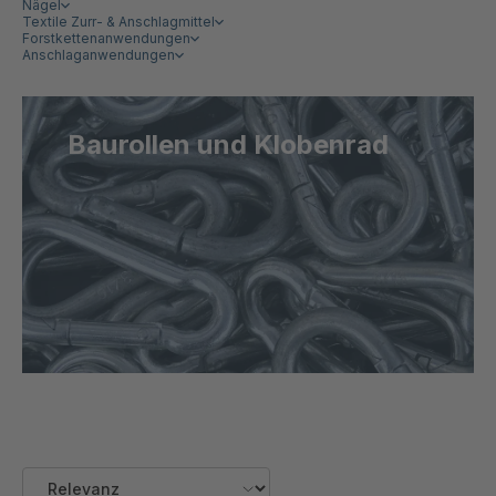
Nägel
Textile Zurr- & Anschlagmittel
Forstkettenanwendungen
Anschlaganwendungen
Baurollen und Klobenrad