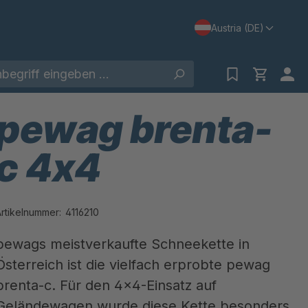
Austria (DE)
pewag brenta-
c 4x4
Artikelnummer:
4116210
pewags meistverkaufte Schneekette in
Österreich ist die vielfach erprobte pewag
brenta-c. Für den 4x4-Einsatz auf
Geländewagen wurde diese Kette besonders