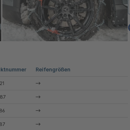
uktnummer
Reifengrößen
21
87
86
87