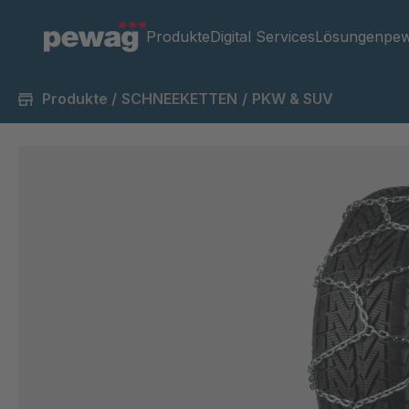
Produkte
Digital Services
Lösungen
pew
Produkte
/
SCHNEEKETTEN
/
PKW & SUV