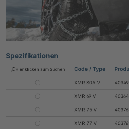
Spezifikationen
Code / Type
Prod
Hier klicken zum Suchen
XMR 80A V
40349
XMR 69 V
40364
XMR 75 V
40376
XMR 77 V
40376