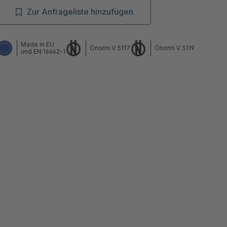
Zur Anfrageliste hinzufügen
Made in EU
Önorm V 5117
Önorm V 5119
und EN 16662-1