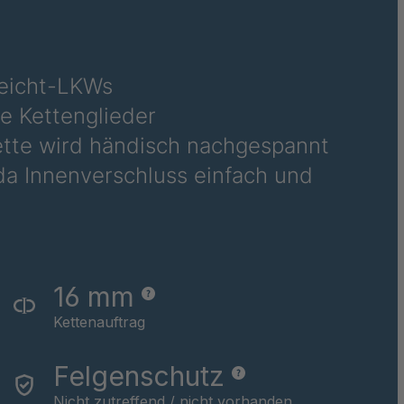
10
285/60-18
275/55-20
285/50-20
275/50-21
295/35-23
Leicht-LKWs
e Kettenglieder
tte wird händisch nachgespannt
da Innenverschluss einfach und
16 mm
Kettenauftrag
Felgenschutz
Nicht zutreffend / nicht vorhanden