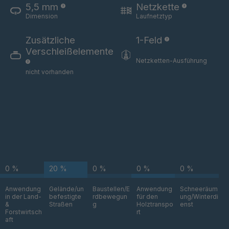
5,5 mm
Netzkette
UH 78
4064526
Dimension
Laufnetztyp
UH 79
4064527
Zusätzliche
1-Feld
Verschleißelemente
UH 80
4064528
Netzketten-Ausführung
nicht vorhanden
UH 81
4064529
UH 82
4064530
UH 107 5
4064531
UH 107 7
4064532
0 %
20 %
0 %
0 %
0 %
UH 86
4064533
Anwendung
Gelände/un
Baustellen/E
Anwendung
Schneeräum
in der Land-
befestigte
rdbewegun
für den
ung/Winterdi
UH 88
4064534
&
Straßen
g
Holztranspo
enst
Forstwirtsch
rt
aft
UH 96 5
4084389