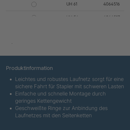
UH 61
4064516
UH 56
4064517
UH 62
4064518
.
UH 63
4064519
UH 67
4064520
Produktinformation
UH 69
4064521
Leichtes und robustes Laufnetz sorgt für eine
UH 73
4064522
sichere Fahrt für Stapler mit schweren Lasten
Einfache und schnelle Montage durch
UH 75
4064523
geringes Kettengewicht
Geschweißte Ringe zur Anbindung des
UH 76
4064524
Laufnetzes mit den Seitenketten
UH 77
4064525