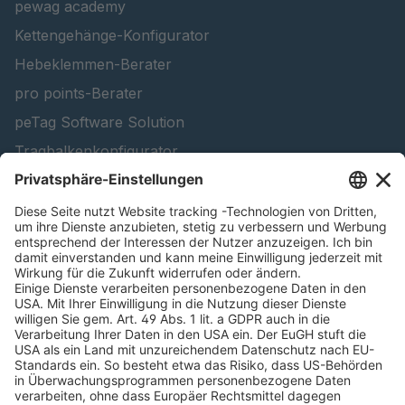
pewag academy
Kettengehänge-Konfigurator
Hebeklemmen-Berater
pro points-Berater
peTag Software Solution
Tragbalkenkonfigurator
Schneekettenkonfigurator - Firmenkunden
Schneekettenkonfigurator - Privatkunden
Forstprodukt finden
Kataloge
RECHTLICHE INFORMATIONEN
Zertifikate
Bildnutzungsvereinbarung
AGB