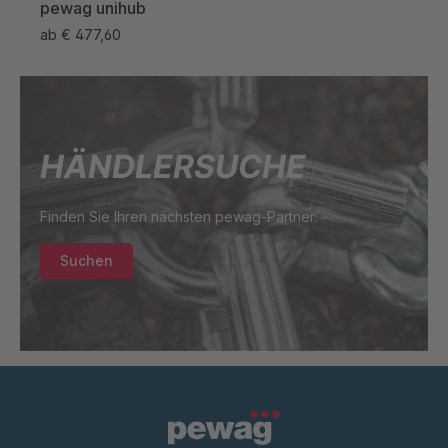
pewag unihub
pewa
ab
€ 477,60
ab
€
HÄNDLERSUCHE
Finden Sie Ihren nächsten pewag-Partner.
Suchen