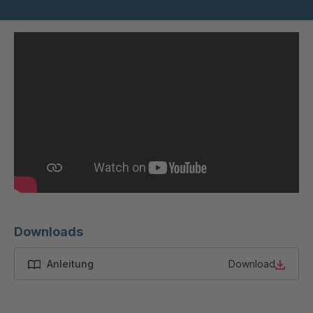
UH 89 5
4084390
UH 68 4
4084391
UH 90 5
4085073
UH 72 4
4085350
UH 84 5
4085464
UH 87
4088927
UH 59456
4089601
Downloads
UH 71 4
4120765
Anleitung
Download