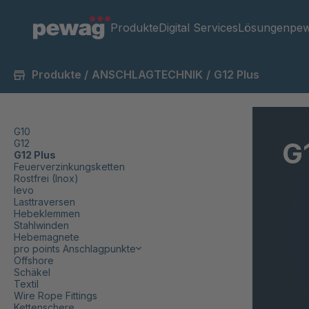
Produkte
Digital Services
Lösungen
pew
Produkte
/
ANSCHLAGTECHNIK
/
G12 Plus
G10
G
G12
G12 Plus
Feuerverzinkungsketten
Rostfrei (Inox)
levo
Lasttraversen
Hebeklemmen
Stahlwinden
Hebemagnete
pro points Anschlagpunkte
Offshore
Schäkel
Textil
Wire Rope Fittings
Kettenschere