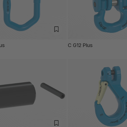
us
C G12 Plus