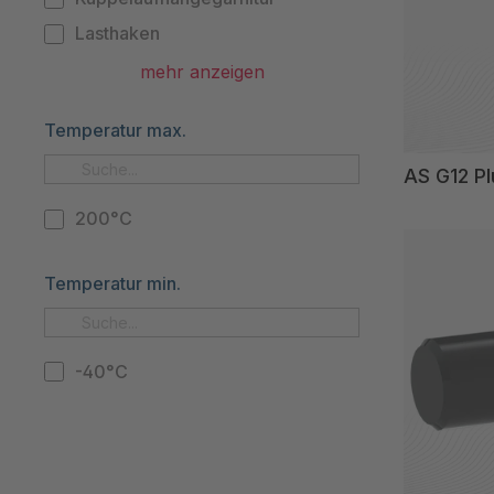
Lasthaken
Ratschenspanner
mehr anzeigen
Verbindungselemente
Temperatur max.
Verkürzungshaken
Zubehör
AS G12 Pl
Zurren (einteiliges System)
200°C
Zurren (zweiteiliges System)
Temperatur min.
-40°C