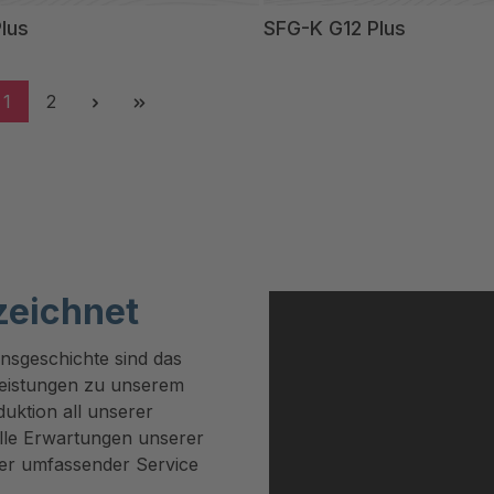
lus
SFG-K G12 Plus
1
2
zeichnet
nsgeschichte sind das
leistungen zu unserem
uktion all unserer
alle Erwartungen unserer
ser umfassender Service