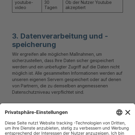
youtube-
30
Ob der Nutzer Youtube
video
Tagen
akzeptiert
3. Datenverarbeitung und -
speicherung
Wir ergreifen alle möglichen Maßnahmen, um
sicherzustellen, dass Ihre Daten sicher gespeichert
werden und ein unbefugter Zugriff auf die Daten nicht
möglich ist. Alle gesammelten Informationen werden auf
unseren eigenen Servern gespeichert oder auf denen
von Partnern, die zu demselben angemessenen
Datenschutzniveau verpflichtet sind.
4. Ihre Rechte in Bezug auf die
Datenverarbeitung
Grundsätzlich haben Sie das Recht auf Auskunft,