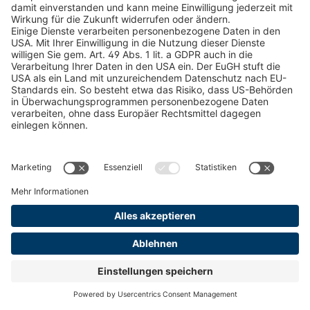
Berichtigung, Löschung, Einschränkung der
Verarbeitung, Datenübertragbarkeit, Widerruf der
Einwilligung und Widerspruch.
Wenn Sie der Meinung sind, dass die Verarbeitung
Ihrer Daten gegen das Datenschutzrecht verstößt oder
Ihre Datenschutzrechte anderweitig verletzt wurden,
können Sie eine Beschwerde bei der zuständigen
nationalen Aufsichtsbehörde einreichen.
Die Liste der jeweiligen nationalen
Aufsichtsbehörden finden Sie
unter:
https://www.edpb.europa.eu/about-
edpb/about-edpb/members_en
.
In Österreich ist dies die Österreichische
Datenschutzbehörde
(
https://www.dsb.gv.at/kontakt
).
Sie können uns unter den folgenden Kontaktdaten
erreichen:
pewag International GmbH, Gaslaternenweg 4,
8041 Graz