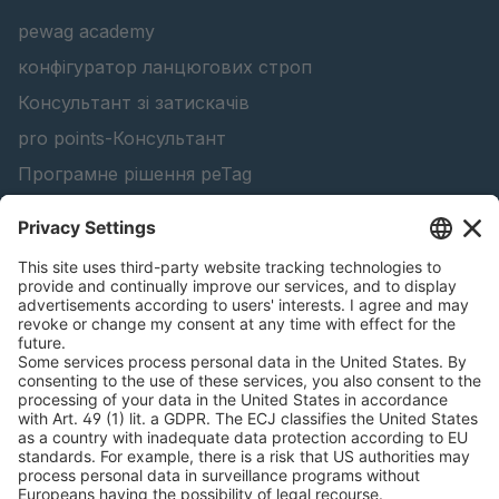
pewag academy
конфігуратор ланцюгових строп
Консультант зі затискачів
pro points-Консультант
Програмне рішення peTag
Конфігуратор підйомної балки
Конфігуратор ланцюгів проти ковзання
Знайти лісопродукцію
Каталоги
ЮРИДИЧНА ІНФОРМАЦІЯ
Сертифікати
Угода про оплату рахунків за зміст
Умови та положення