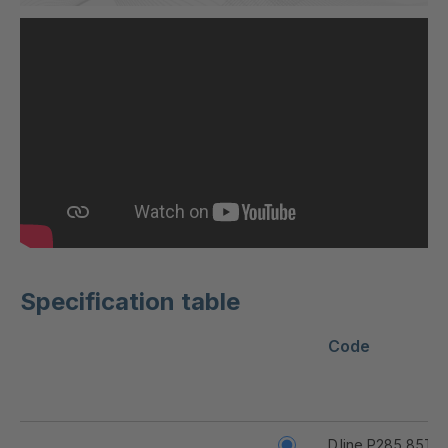
Specification table
Code
D.line P285 85T