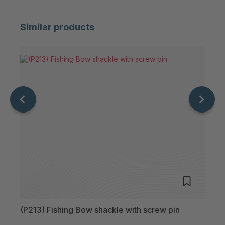
D.line P285 800T
Similar products
D.line P285 1000T
D.line P285 1250T
D.line P285 1500T
(P213) Fishing Bow shackle with screw pin
(P22