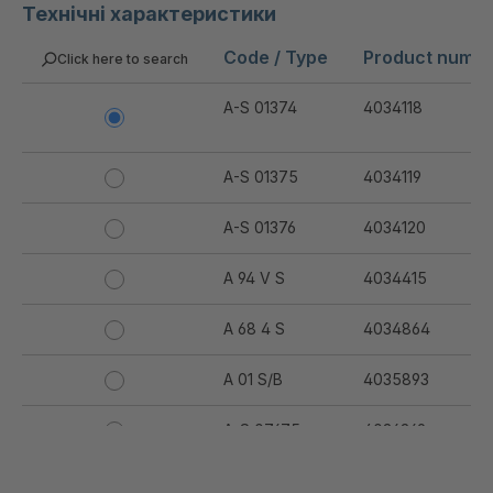
Технічні характеристики
Code / Type
Product numb
Click here to search
A-S 01374
4034118
A-S 01375
4034119
A-S 01376
4034120
A 94 V S
4034415
A 68 4 S
4034864
A 01 S/B
4035893
A-S 07675
4036369
A-S 07691
4036370