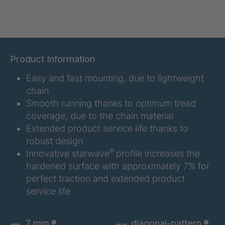
.
A-S 07747
4036376
A-S 07798
4036394
Product Information
A-S 07799
4036395
Easy and fast mounting, due to lightweight
A-S/B 10273
4037237
chain
Smooth running thanks to optimum tread
A-S/B 10803
4037388
coverage, due to the chain material
Extended product service life thanks to
A-S 14731
4038224
robust design
®
Innovative starwave
profile increases the
A-S 16967
4038823
hardened surface with approximately 7% for
perfect traction and extended product
A 96 5 S
4041888
service life
A 103 5 S
4041889
7 mm
diagonal-pattern