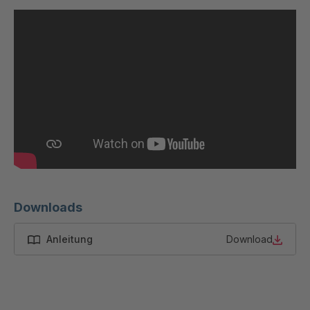
A-S/B 65191
4050470
A 99 7 S/B
4050696
A-S/B 73031
4052634
A-S 73268
4052727
A 94 S
4063759
A 97 S
4063760
A 95 S
4063761
Downloads
A 01 S
4063762
Anleitung
Download
A 93 7 S
4063765
A 99 7 S
4063766