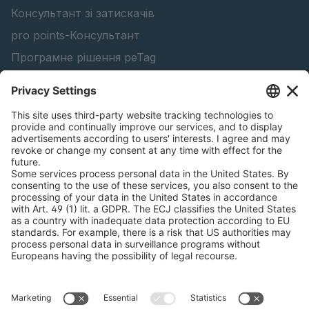
Консультант зі затискачів
pro points-Консультант
Програмне рішення peTag
Конфігуратор підйомної балки
Конфігуратор ланцюгів проти ковзання
Знайти лісопродукцію
Каталоги
ЮРИДИЧНА ІНФОРМАЦІЯ
Сертифікати
Угода про оплату рахунків за зміст
Умови та положення
Заява про конфіденційність даних
Керування файлами cookie
Відбиток