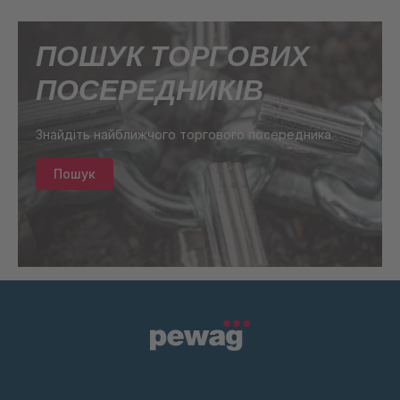
A 91 S
4063777
ПОШУК ТОРГОВИХ
A 93 S
4063778
ПОСЕРЕДНИКІВ
A-S 93523
4064269
Знайдіть найближчого торгового посередника.
A-S 18746
4087450
Пошук