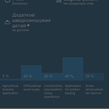
A 105 5 S
4041890
Dimension
тип ланцюгової сітки
A 114 5 S
4041891
Додаткові
швидкозношувані
A 88 S
4041905
деталі
не доступні
A-S/B 36246
4043567
A-S 44455
4046322
A-S 46545
4046716
A-S 51848
4047453
0 %
40 %
20 %
60 %
20 %
A 129 7 S
4049179
Agricultural
Offroad/unp
Construction
Application
Snow
A-S 62528
4049906
forestry
aved roads
sites/earthm
for lumber
removal/win
application
oving
hauling
ter service
operations
A 90 S/B S
4050048