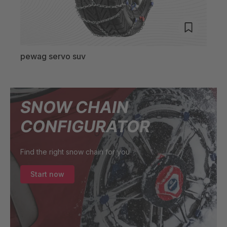
pewag servo suv
pew
SNOW CHAIN
CONFIGURATOR
Find the right snow chain for you
Start now