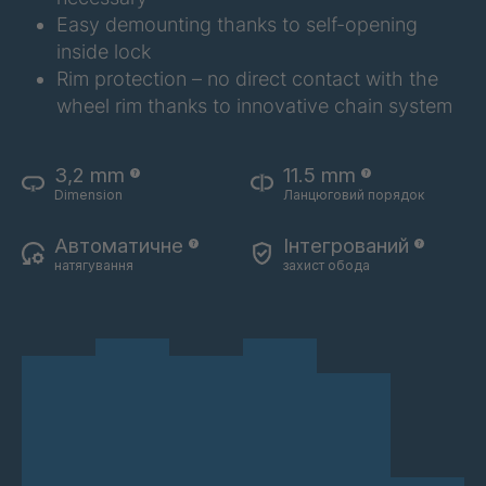
Easy demounting thanks to self-opening
RS 73
4044014
inside lock
Rim protection – no direct contact with the
RS 74
4044031
wheel rim thanks to innovative chain system
RS 75
4044032
3,2 mm
11.5 mm
RS 76
4044033
Dimension
Ланцюговий порядок
RS 77
4044035
Автоматичне
Інтегрований
натягування
захист обода
RS 80
4044036