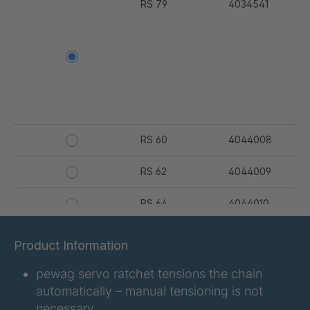
RS 79
4034541
RS 60
4044008
RS 62
4044009
RS 64
4044010
RS 67
4044011
Product Information
RS 68
4044012
pewag servo ratchet tensions the chain
automatically – manual tensioning is not
RS 69
4044013
necessary