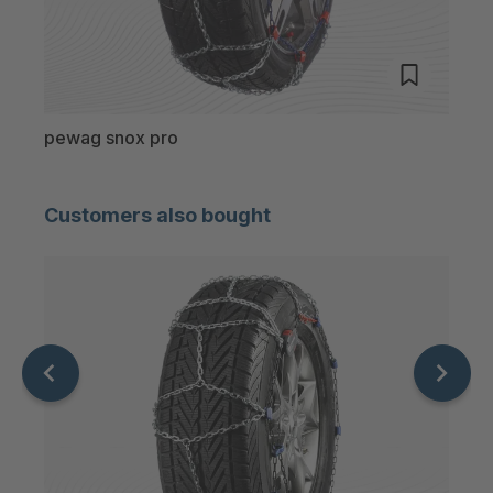
pewag snox pro
pewa
Customers also bought