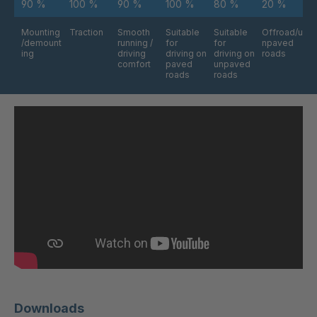
90 %
100 %
90 %
100 %
80 %
20 %
Mounting
Traction
Smooth
Suitable
Suitable
Offroad/u
/demount
running /
for
for
npaved
ing
driving
driving on
driving on
roads
comfort
paved
unpaved
roads
roads
Downloads