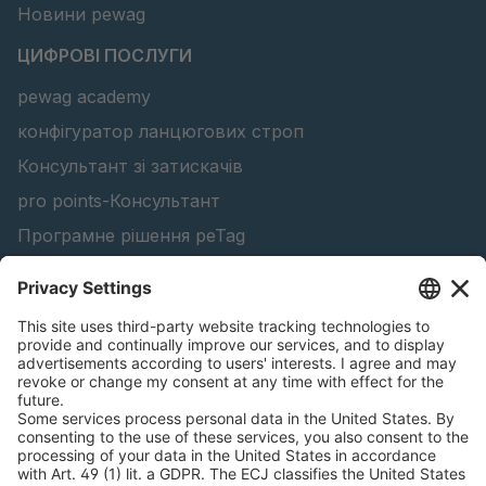
Новини pewag
ЦИФРОВІ ПОСЛУГИ
pewag academy
конфігуратор ланцюгових строп
Консультант зі затискачів
pro points-Консультант
Програмне рішення peTag
Конфігуратор підйомної балки
Конфігуратор ланцюгів проти ковзання
Знайти лісопродукцію
Каталоги
ЮРИДИЧНА ІНФОРМАЦІЯ
Сертифікати