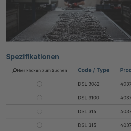
Spezifikationen
Code / Type
Pro
Hier klicken zum Suchen
DSL 3062
403
DSL 3100
403
DSL 314
403
DSL 315
403