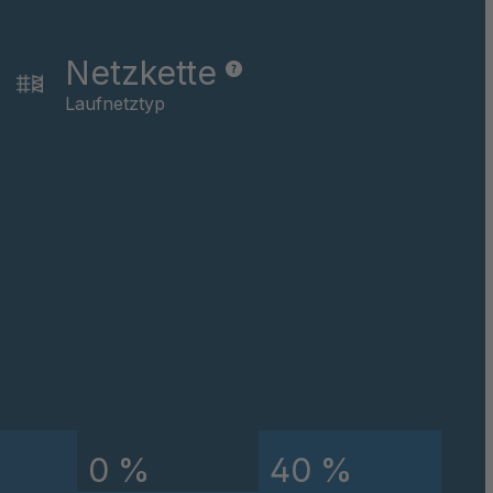
7764
Netzkette
596
Laufnetztyp
8057
8058
5852
0 %
40 %