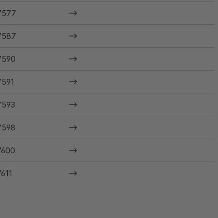
7577
7587
7590
7591
7593
7598
7600
611
612