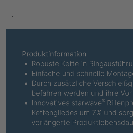
DSL 3251
403
DSL 3253
403
.
DSL 326
403
DSL 327
403
Produktinformation
Robuste Kette in Ringausführ
DSL 329
403
Einfache und schnelle Montag
DSL 334
403
Durch zusätzliche Verschleißgl
DSL 3340
403
befahren werden und ihre Vor
®
Innovatives starwave
Rillenp
DSL 3371
403
Kettengliedes um 7% und sorgt
DSL 338
403
verlängerte Produktlebensdau
DSL 3382
403