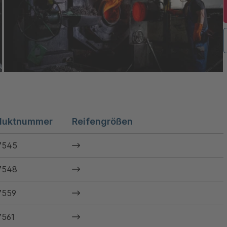
duktnummer
Reifengrößen
7545
7548
7559
7561