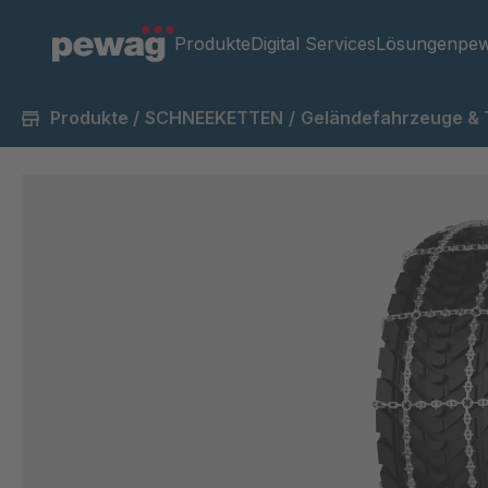
Produkte
Digital Services
Lösungen
pew
Produkte
/
SCHNEEKETTEN
/
Geländefahrzeuge & 