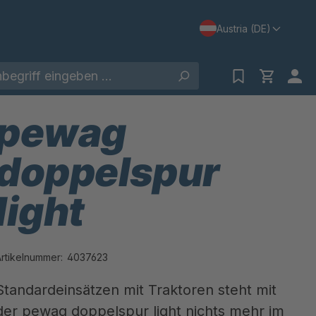
Austria (DE)
pewag
doppelspur
light
Artikelnummer:
4037623
Standardeinsätzen mit Traktoren steht mit
der pewag doppelspur light nichts mehr im