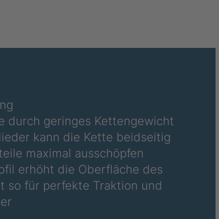
7620
7622
7623
16.9-24
420/85-24
440/80-24
17.5-25
7628
ung
7629
e durch geringes Kettengewicht
7683
ieder kann die Kette beidseitig
7684
teile maximal ausschöpfen
rofil erhöht die Oberfläche des
7722
 so für perfekte Traktion und
7742
er
7750