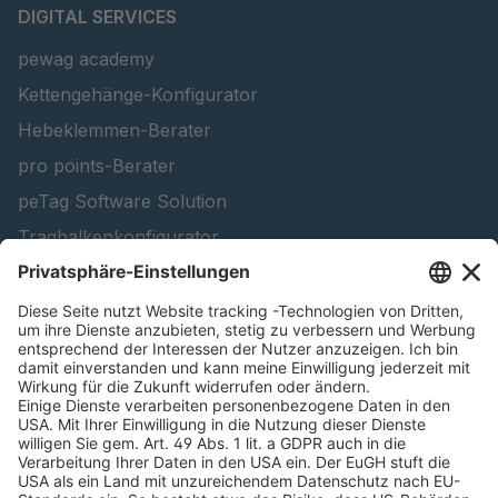
DIGITAL SERVICES
pewag academy
Kettengehänge-Konfigurator
Hebeklemmen-Berater
pro points-Berater
peTag Software Solution
Tragbalkenkonfigurator
Schneekettenkonfigurator - Firmenkunden
Schneekettenkonfigurator - Privatkunden
Forstprodukt finden
Kataloge
RECHTLICHE INFORMATIONEN
Zertifikate