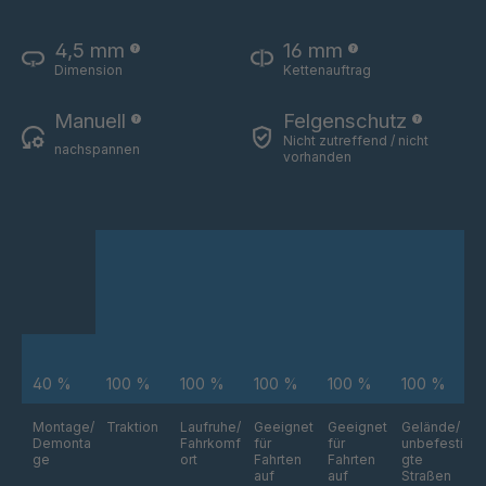
4,5 mm
16 mm
Dimension
Kettenauftrag
Manuell
Felgenschutz
Nicht zutreffend / nicht
nachspannen
vorhanden
40 %
100 %
100 %
100 %
100 %
100 %
Montage/
Traktion
Laufruhe/
Geeignet
Geeignet
Gelände/
Demonta
Fahrkomf
für
für
unbefesti
ge
ort
Fahrten
Fahrten
gte
auf
auf
Straßen