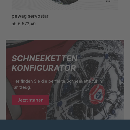
pewag servostar
pew
ab
€ 572,40
ab
€
SCHNEEKETTEN
KONFIGURATOR
Hier finden Sie die perfekte Schneekette für Ihr
Fahrzeug.
Jetzt starten