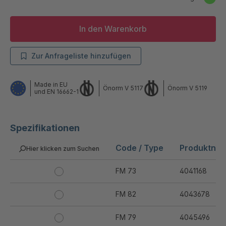
In den Warenkorb
Zur Anfrageliste hinzufügen
Made in EU
Önorm V 5117
Önorm V 5119
und EN 16662-1
Spezifikationen
Code / Type
Produktnu
Hier klicken zum Suchen
FM 73
4041168
FM 82
4043678
FM 79
4045496