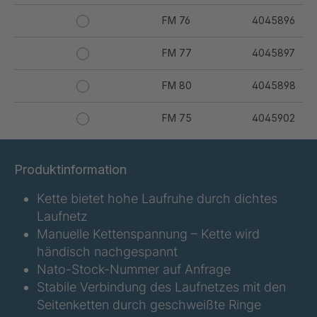
FM 76
4045896
FM 77
4045897
FM 80
4045898
FM 75
4045902
FM 61345
4049669
Produktinformation
FM 91B
4050628
Kette bietet hohe Laufruhe durch dichtes
Laufnetz
FM 84
4115828
Manuelle Kettenspannung – Kette wird
händisch nachgespannt
Nato-Stock-Nummer auf Anfrage
Stabile Verbindung des Laufnetzes mit den
Seitenketten durch geschweißte Ringe