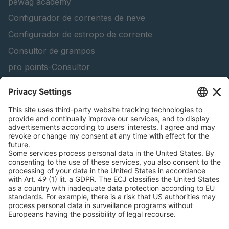
pewag academy
Configurador de correntes de neve
Configurador de estropo de corrente
Consultor de grampos
pro points-Consultor
peTag Software Solution
Lifting Beam Configurator
Encontra produtos florestais
Catálogos
INFORMAÇÃO LEGAL
Certificados
Contrato de conta de conteúdo
Termos e condições
Declaração de privacidade de dados