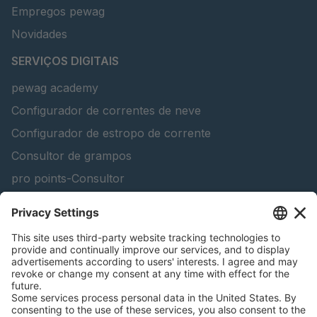
Empregos pewag
Novidades
SERVIÇOS DIGITAIS
pewag academy
Configurador de correntes de neve
Configurador de estropo de corrente
Consultor de grampos
pro points-Consultor
peTag Software Solution
Lifting Beam Configurator
Encontra produtos florestais
Catálogos
INFORMAÇÃO LEGAL