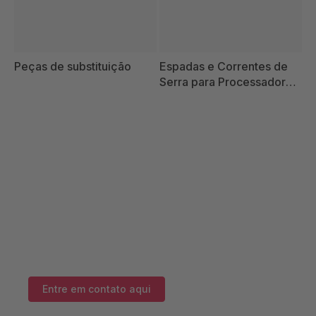
Peças de substituição
Espadas e Correntes de
Serra para Processadoras
Florestais
Você tem alguma
dúvida?
Nossos especialistas terão prazer em aconselhá-lo
Entre em contato aqui