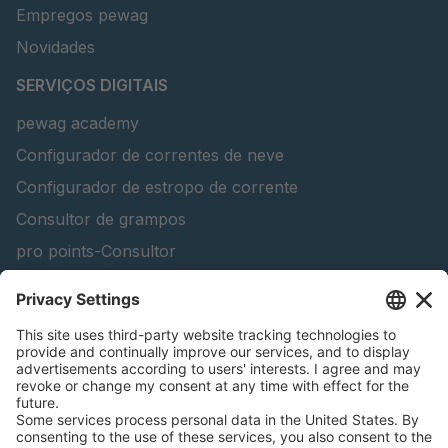
Empregos pewag
Novidades
SERVIÇOS DIGITAIS
pewag academy
Configurador de correntes de neve
Configurador de estropo de corrente
Consultor de grampos
pro points-Consultor
peTag Software Solution
Lifting Beam Configurator
Encontra produtos florestais
Catálogos
INFORMAÇÃO LEGAL