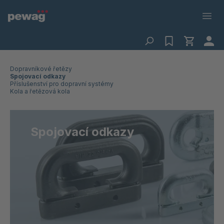
Dopravníkové řetězy
Spojovací odkazy
Příslušenství pro dopravní systémy
Kola a řetězová kola
Spojovací odkazy