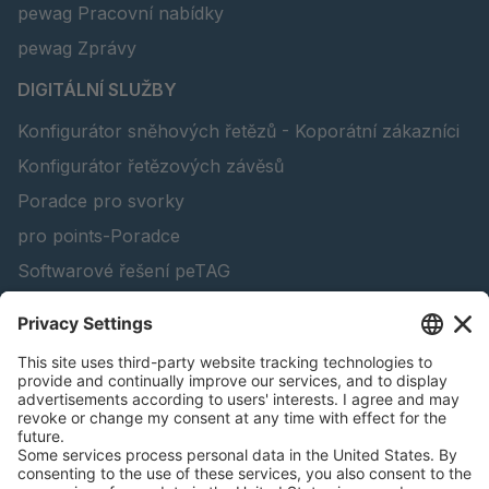
pewag Pracovní nabídky
pewag Zprávy
DIGITÁLNÍ SLUŽBY
Konfigurátor sněhových řetězů - Koporátní zákazníci
Konfigurátor řetězových závěsů
Poradce pro svorky
pro points-Poradce
Softwarové řešení peTAG
Konfigurátor zvedacího nosníku
Vyhledat produkty pro lesnictví
pewag academy
Katalogy
PRÁVNÍ INFORMACE