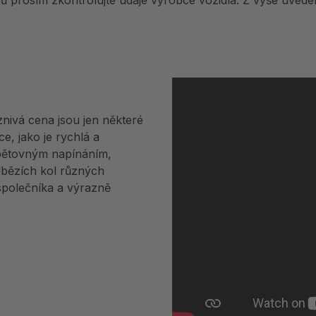
ězů prosím zkontrolujte údaje výrobce vozidla. Z výše uv
znivá cena jsou jen některé
e, jako je rychlá a
pětovným napínáním,
dbězích kol různých
 společníka a výrazně