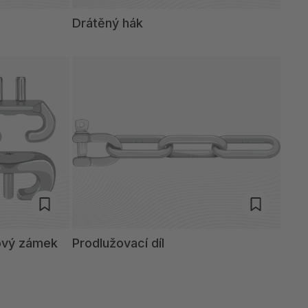
Drátěný hák
kový zámek
Prodlužovací díl