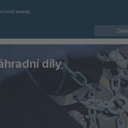
ečnosti pewag
áhradní díly