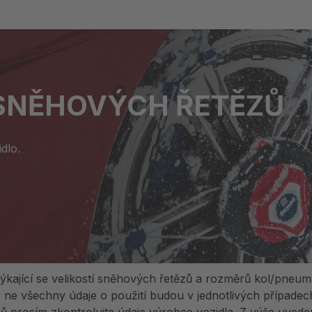
SNĚHOVÝCH ŘETĚZŮ
dlo.
ýkající se velikostí sněhových řetězů a rozměrů kol/pneum
e všechny údaje o použití budou v jednotlivých případech