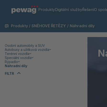
Produkty
Digitální služby
Řešení
O spol
Produkty
/
SNĚHOVÉ ŘETĚZY
/
Náhradní díly
Osobní automobily a SUV
N
Autobusy a užitková vozidla
Terénní vozidla
Speciální vozidla
Rýpadlo
Náhradní díly
FILTR