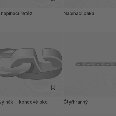
 napínací řetěz
Napínací páka
vý hák + koncové oko
Čtyřhranný