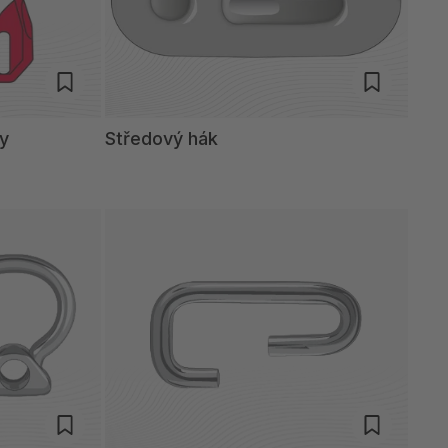
ky
Středový hák