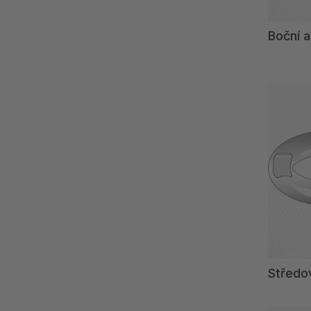
Boční a
Středo