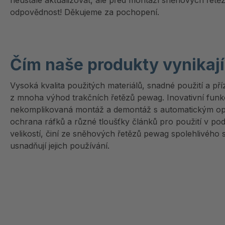
neustále aktualizovat, ale před montáží sněhových řet
odpovědnost! Děkujeme za pochopení.
Čím naše produkty vynikají
Vysoká kvalita použitých materiálů, snadné použití a pří
z mnoha výhod trakčních řetězů pewag. Inovativní funkc
nekomplikovaná montáž a demontáž s automatickým o
ochrana ráfků a různé tloušťky článků pro použití v po
velikostí, činí ze sněhových řetězů pewag spolehlivého
usnadňují jejich používání.