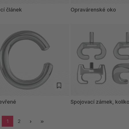
cí článek
Opravárenské oko
evřené
Spojovací zámek, kolí
1
2