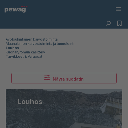
Avolouhintainen kaivostoiminta
Maanalainen kaivostoiminta ja tunnelointi
Louhos
Kuonan/romun käsittely
Tarvikkeet & Varaosat
Näytä suodatin
Louhos