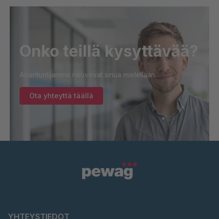
Onko teillä kysyttävää?
Asiantuntijamme neuvovat sinua mielellään.
Ota yhteyttä täällä
YHTEYSTIEDOT