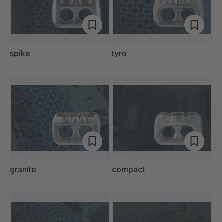
spike
tyro
granite
compact