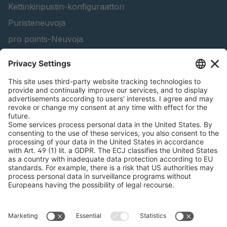
Kettinkiripustin-konfiguraattori
Puristeneuvoja
pro points-Neuvoja
peTag Software Solution
Nostopalkin konfiguraattori
Etsi metsätaloustuotteita
Katalogit
OIKEUDELLISTA TIETOA
Sertifikaatit
Content Bill -sopimus
Ehdot ja edellytykset
Tietosuojaseloste
Cookie Management
Jälki