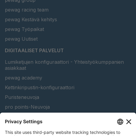
pewag group
pewag racing team
pewag Kestävä kehitys
pewag Työpaikat
pewag Uutiset
DIGITAALISET PALVELUT
Lumiketjujen konfiguraattori - Yhteistyökumppanien
asiakkaat
pewag academy
Kettinkiripustin-konfiguraattori
Puristeneuvoja
pro points-Neuvoja
peTag Software Solution
Nostopalkin konfiguraattori