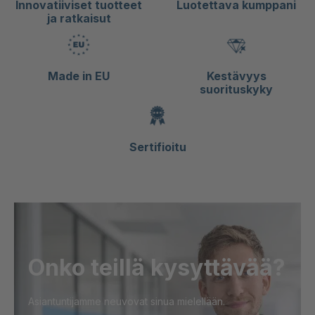
Innovatiiviset tuotteet
Luotettava kumppani
ja ratkaisut
Made in EU
Kestävyys
suorituskyky
Sertifioitu
Onko teillä kysyttävää?
Asiantuntijamme neuvovat sinua mielellään.