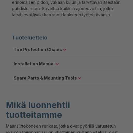
erinomaisen pidon, vakaan kulun ja tarvittavan itsestään
puhdistumisen. Soveltuu kaikkiin ajoneuvoihin, jotka
tarvitsevat lisäkitkaa suorittaakseen työtehtävänsä.
Tuoteluettelo
Tire Protection Chains
Installation Manual
Spare Parts & Mounting Tools
Mikä luonnehtii
tuotteitamme
Maansiirtokoneen renkaat, jotka ovat pyörillä varustetun
yksikön toiminnan suurin yksittäinen kustannustekijä, ovat