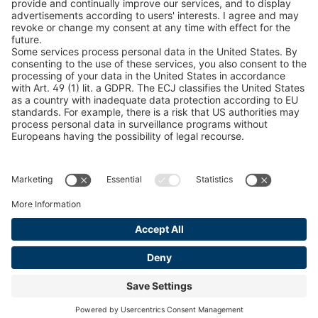
Etsi metsätaloustuotteita
Katalogit
OIKEUDELLISTA TIETOA
Sertifikaatit
Content Bill -sopimus
Ehdot ja edellytykset
Tietosuojaseloste
Cookie Management
Jälki
© 2026 pewag International GmbH