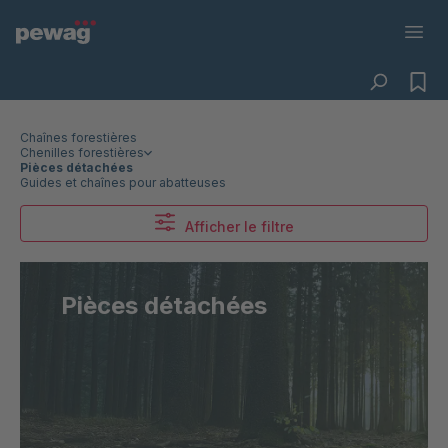
Chaînes forestières
Chenilles forestières
Pièces détachées
Guides et chaînes pour abatteuses
Afficher le filtre
Pièces détachées