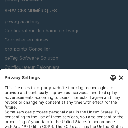
SERVICES NUMÉRIQUES
pewag academy
Configurateur de chaîne de levage
Conseiller en pinces
pro points-Conseiller
peTag Software Solution
Configurateur Palonniers
Configurateur de chaînes à neige - Clients
professionnels
Recherche de produits forestiers
Catalogues
INFORMATIONS JURIDIQUES
Certificats