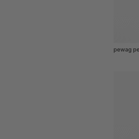
3-180
3-300
3-420
5-85
10-90
pewag p
17-37
25-75
30 - 110
40
40-90
48,3-114,3
50
50-100
50-220