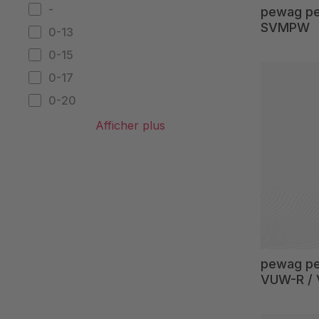
-
pewag p
SVMPW
0-13
0-15
0-17
0-20
0-25
Afficher plus
0-30
0-32
0-35
0-40
0-45
0-50
pewag p
VUW-R /
0-52
0-55