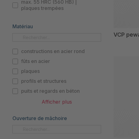
max. 55 HRC (560 HB) |
plaques trempées
Matériau
VCP pewa
constructions en acier rond
fûts en acier
plaques
profils et structures
puits et regards en béton
tuyaux
Afficher plus
Ouverture de mâchoire