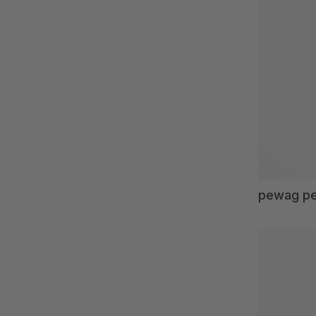
0-60
0-76
0-80
0-95
0-100
0-150
0-155
1-20
1-30
pewag p
1-40
1-50
1-60
1-180
3-20