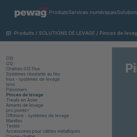
Produits
Services numériques
Solution
Produits
/
SOLUTIONS DE LEVAGE
/
Pinces de leva
G10
P
G12
Chaînes G12 Plus
Systèmes résistants au feu
Inox - systèmes de levage
levo
Palonniers
Pinces de levage
Treuils en Acier
Aimants de levage
pro points
Offshore - systèmes de levage
Manilles
Textile
Accessoires pour câbles métalliques
Coupe-chaîne