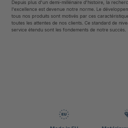
Depuis plus d'un demi-millénaire d'histoire, la recherc
368-508
l'excellence est devenue notre norme. Le développem
500-900
tous nos produits sont motivés par ces caractéristiqu
HP 100-240
toutes les attentes de nos clients. Ce standard de nive
service étendu sont les fondements de notre succès.