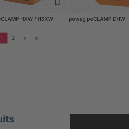
eCLAMP HXW / HSXW
pewag peCLAMP DHW
1
2
uits