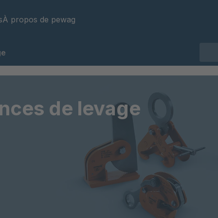
s
À propos de pewag
ge
inces de levage