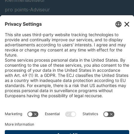
Klemmenadviseur
pro points-Adviseur
peTag Software Solution
Lifting Beam Configurator
Find Forestry Products
Catalogi
JURIDISCHE INFORMATIE
Certificaten
Overeenkomst inhoudsopgave
Algemene voorwaarden
Verklaring gegevensbescherming
Cookie Management
Afdruk