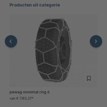
Producten uit categorie
pewag omnimat ring 6
pew
van
€ 1.185,37*
van