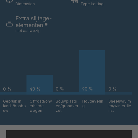
Dimension
Type ketting
Extra slijtage-
elementen
niet aanwezig
0 %
40 %
0 %
90 %
0 %
Gebruik in
Offroad/onv
Bouwplaats
Houtleverin
Sneeuwruim
land-/bosbo
erharde
en/grondver
g
en/winterdie
uw
wegen
zet
nst