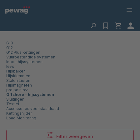
G10
G12
G12 Plus Kettingen
Vuurbestendige systemen
Inox - hijssystemen
levo
Hijsbalken
Hijsklemmen
Stalen Lieren
Hijsmagneten
pro points
Offshore - hijssystemen
Sluitingen
Textiel
Accessoires voor staaldraad
Kettingsnijder
Load Monitoring
Filter weergeven