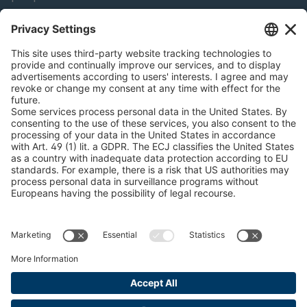
peTag Software Solution
Lifting Beam Configurator
Find Forestry Products
Catalogi
JURIDISCHE INFORMATIE
Certificaten
Overeenkomst inhoudsopgave
Algemene voorwaarden
Verklaring gegevensbescherming
Cookie Management
Afdruk