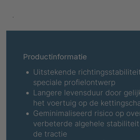
GR 78 5 S
GR 125 7 S
.
GR 148 7 S
GR 82 S
Productinformatie
GR-S 04773
Uitstekende richtingsstabilitei
GR 79 5 S
speciale profielontwerp
GR-S 06324
Langere levensduur door geli
het voertuig op de kettingsch
GR-S 06325
Geminimaliseerd risico op ove
GR-S 06517
verbeterde algehele stabilitei
de tractie
GR-S 06630