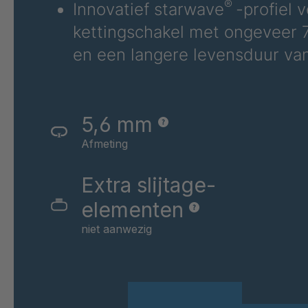
®
Innovatief starwave
-profiel 
GR-S 08803
kettingschakel met ongeveer 7
GR-S 09795
en een langere levensduur va
GR-S 09870
GR 94 S/B
5,6 mm
Afmeting
GR-S 11145
GR 97 S/B
Extra slijtage-
elementen
GR 87 S
niet aanwezig
GR-S 12319
GR-S 12793
GR 01 S/B