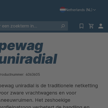
Netherlands (NL)
pewag
uniradial
Productnummer:
4063605
pewag uniradial is de traditionele netketting
voor zware vrachtwagens en voor
sneeuwruimen. Het zeshoekige
profielpatroon verbetert de handling en