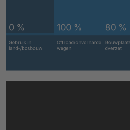
GR 103 5 S
0 %
100 %
80 %
GR 05 S
GR 82 7 S
Gebruik in
Offroad/onverharde
Bouwplaat
land-/bosbouw
wegen
dverzet
GR 81 S
GR-S 27523
GR 10 S/B
GR-S 29796
GR-S 29933
GR 109 5 S