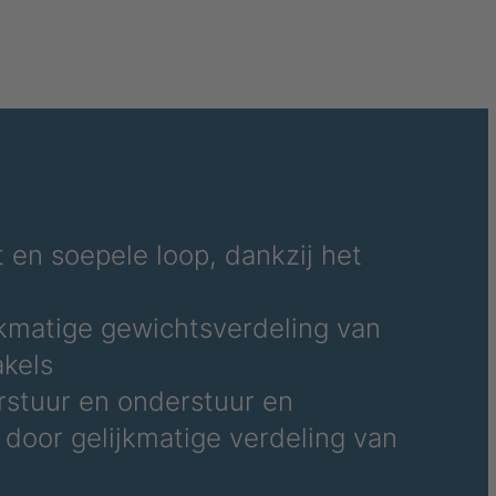
4034927
4034931
4034932
4035074
4035107
t en soepele loop, dankzij het
4035154
4035832
jkmatige gewichtsverdeling van
akels
4035833
rstuur en onderstuur en
4035879
t door gelijkmatige verdeling van
4035912