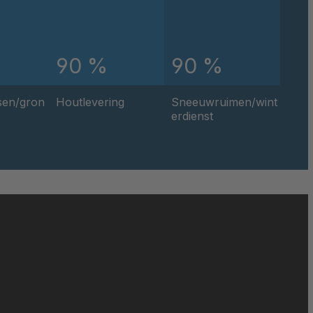
4037871
90 %
90 %
4039150
4039660
sen/gron
Houtlevering
Sneeuwruimen/wint
erdienst
4040068
4041460
4041707
4041973
4041995
4042105