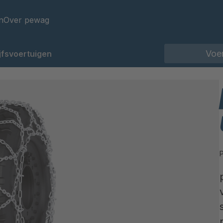
n
Over pewag
jfsvoertuigen