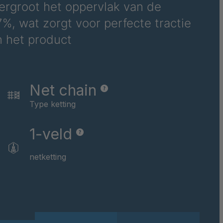
vergroot het oppervlak van de
4036742
%, wat zorgt voor perfecte tractie
4037043
n het product
4037064
4037376
Net chain
Type ketting
4037484
4037485
1-veld
4037533
netketting
4037679
4037791
4037864