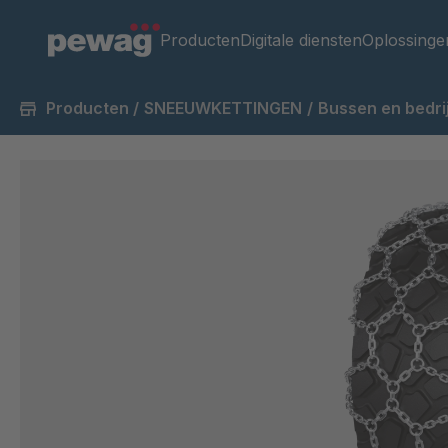
Producten
Digitale diensten
Oplossinge
Producten
/
SNEEUWKETTINGEN
/
Bussen en bedri