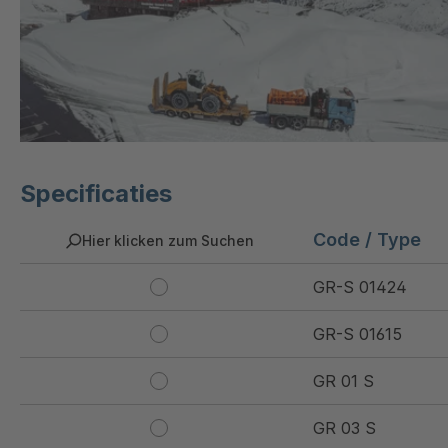
Specificaties
Code / Type
Hier klicken zum Suchen
GR-S 01424
GR-S 01615
GR 01 S
GR 03 S