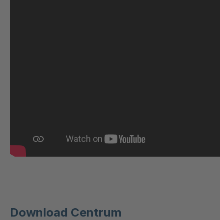
GR-S 31423
GR 93 7 S
GR 86 S
GR-S 46673
GR-S 47309
GR-S 47644
GR-S/B 50295
GR 89 S
GR-S 58592
Download Centrum
GR-S 60814