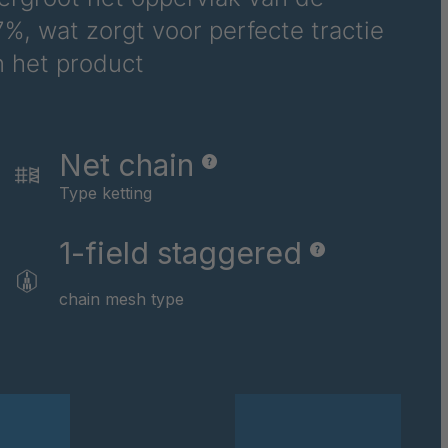
036781
%, wat zorgt voor perfecte tractie
n het product
036978
039237
Net chain
040169
Type ketting
040591
1-field staggered
040592
chain mesh type
040594
040595
040596
040597