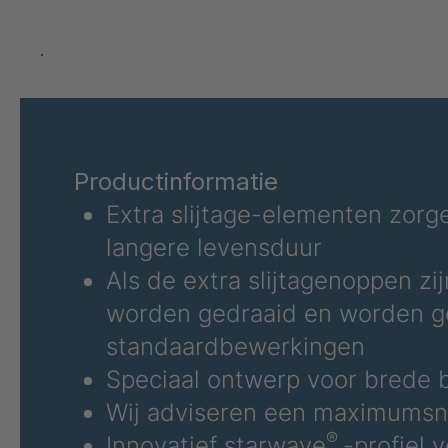
U 3627 ED
4
U 3628 ED
4
.
U 3632 ED
4
U 3645 ED
4
Productinformatie
U 3646 ED
4
Extra slijtage-elementen zorg
U 3654 ED
4
langere levensduur
Als de extra slijtagenoppen zij
U 3660 ED
4
worden gedraaid en worden ge
U 3663 ED
4
standaardbewerkingen
Speciaal ontwerp voor brede 
U 3675 ED
4
Wij adviseren een maximumsn
U 3680 ED
4
®
Innovatief starwave
-profiel 