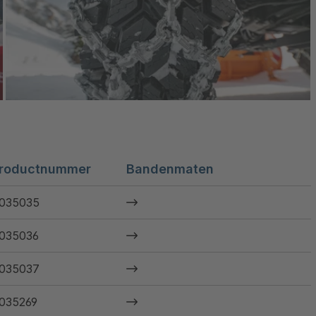
roductnummer
Bandenmaten
035035
035036
035037
035269