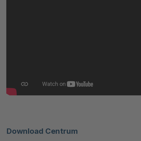
U 3640 ED
4
U-ED 24220
4
U 231 0 ED
4
U 224 0 ED
4
U-ED 24444
4
U 3312 ED
4
U 3635 ED
4
U 141 7 ED
4
U 156 8 ED
4
Download Centrum
U 242 2 ED
4