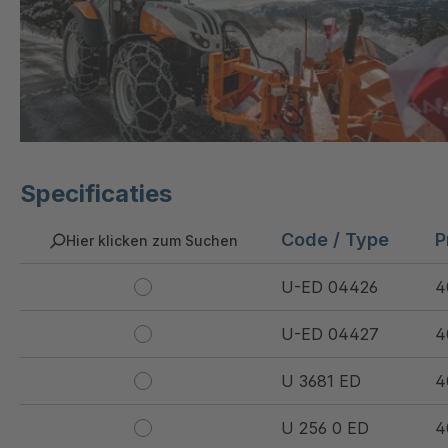
Specificaties
Code / Type
P
Hier klicken zum Suchen
U-ED 04426
4
U-ED 04427
4
U 3681 ED
4
U 256 0 ED
4