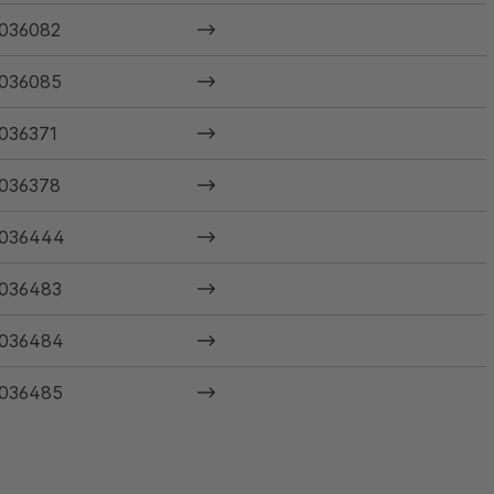
036082
036085
036371
036378
036444
036483
036484
036485
036486