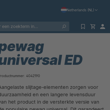
Netherlands (NL)
pewag
universal ED
Productnummer:
4042190
Aangelaste slijtage-elementen zorgen voor
duurzaamheid en een langere levensduur
van het product in de versterkte versie van
de populaire pewag universal. Dit garandeert