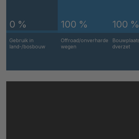
U 175 8 ED
4
0 %
100 %
100 
U 176 8 ED
4
Gebruik in
Offroad/onverharde
Bouwplaat
U 186 8 ED
4
land-/bosbouw
wegen
dverzet
U 196 8 ED
4
U 209 0 ED
4
U 210 0 ED
4
U 221 2 ED
4
U 212 8 ED
4
U 3310 ED
4