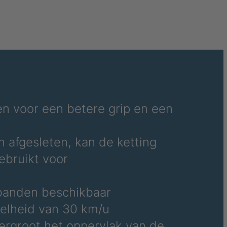
036690
036691
036692
036695
036696
en voor een betere grip en een
036700
n afgesleten, kan de ketting
036706
bruikt voor
036708
banden beschikbaar
036709
elheid van 30 km/u
036710
vergroot het oppervlak van de