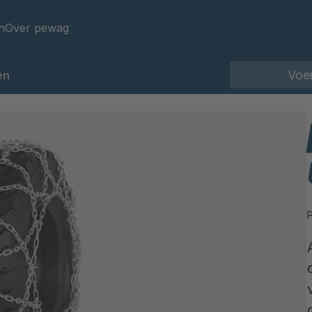
n
Over pewag
en