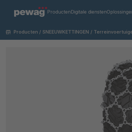
Producten
Digitale diensten
Oplossinge
Producten
/
SNEEUWKETTINGEN
/
Terreinvoertuig