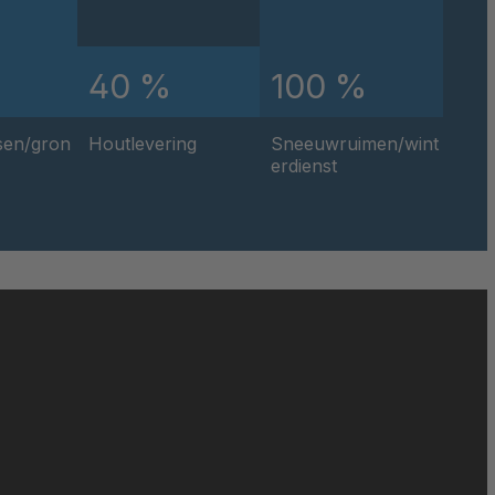
040599
%
40 %
100 %
040600
sen/gron
Houtlevering
Sneeuwruimen/wint
040601
erdienst
040602
040604
040605
040607
040619
040624