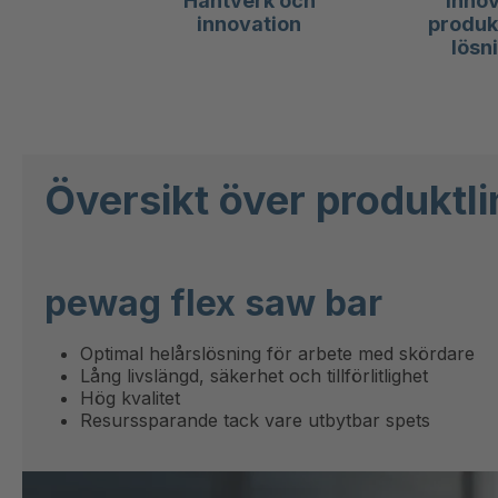
Hantverk och
Innov
innovation
produk
lösn
Översikt över produktli
pewag flex saw bar
Optimal helårslösning för arbete med skördare
Lång livslängd, säkerhet och tillförlitlighet
Hög kvalitet
Resurssparande tack vare utbytbar spets