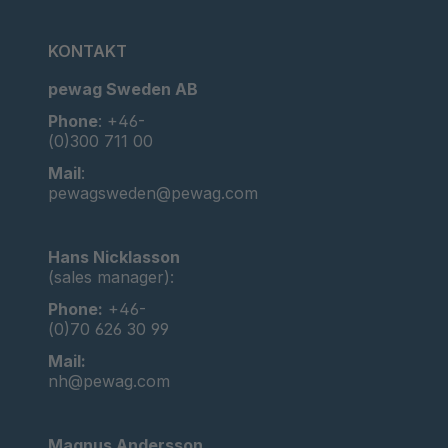
KONTAKT
pewag Sweden AB
Phone
: +46-
(0)300 711 00
Mail
:
pewagsweden@pewag.com
Hans Nicklasson
(sales manager):
Phone:
+46-
(0)70 626 30 99
Mail:
nh@pewag.com
Magnus Andersson