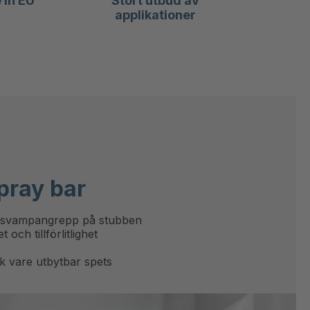
in EU
Stort utbud av
applikationer
pray bar
t svampangrepp på stubben
 och tillförlitlighet
 vare utbytbar spets