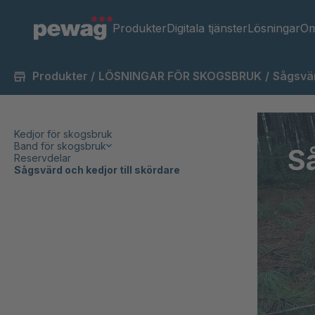
Produkter
Digitala tjänster
Lösningar
Om
Produkter
/
LÖSNINGAR FÖR SKOGSBRUK
/
Sågsvär
Kedjor för skogsbruk
Band för skogsbruk
Så
Reservdelar
Sågsvärd och kedjor till skördare