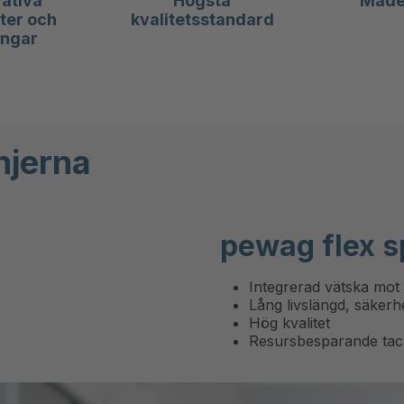
ativa
Högsta
Made 
ter och
kvalitetsstandard
ingar
njerna
pewag flex s
Integrerad vätska mo
Lång livslängd, säkerhet
Hög kvalitet
Resursbesparande tack