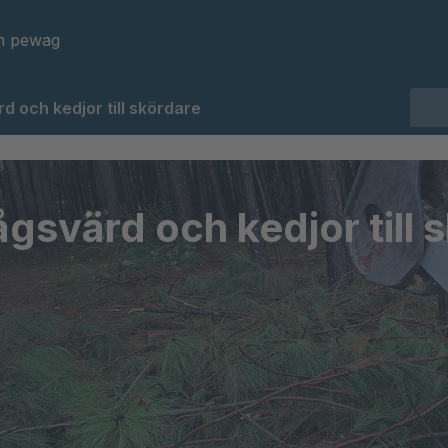
 pewag
d och kedjor till skördare
gsvärd och kedjor till 