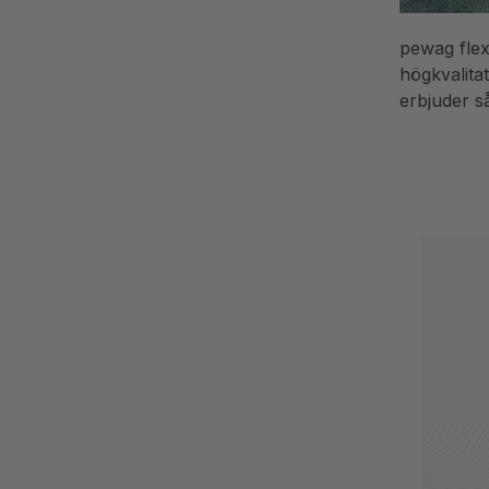
pewag flex
högkvalita
erbjuder s