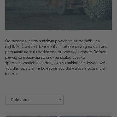
Od razenia tunelov s nízkym povrchom až po ťažbu na
najhlbšej úrovni v hĺbke 4 785 m reťaze pewag na ochranu
pneumatík udržujú podzemné prevádzky v chode. Reťaze
pewag sa používajú so širokou škálou vysoko
špecializovaných zariadení, ako sú nakladače, kyvadlové
vozidlá, lopaty a iné kolesové vozidlá – a to na ochranu aj
trakciu.