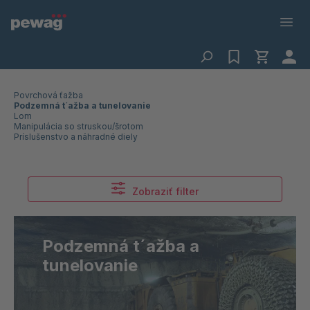
Povrchová ťažba
Podzemná t´ažba a tunelovanie
Lom
Manipulácia so struskou/šrotom
Príslušenstvo a náhradné diely
Zobraziť filter
Podzemná t´ažba a
tunelovanie