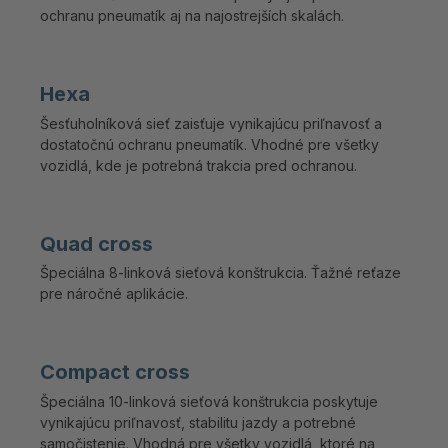
ochranu pneumatík aj na najostrejších skalách.
Hexa
Šesťuholníková sieť zaisťuje vynikajúcu priľnavosť a
dostatočnú ochranu pneumatík. Vhodné pre všetky
vozidlá, kde je potrebná trakcia pred ochranou.
Quad cross
Špeciálna 8-linková sieťová konštrukcia. Ťažné reťaze
pre náročné aplikácie.
Compact cross
Špeciálna 10-linková sieťová konštrukcia poskytuje
vynikajúcu priľnavosť, stabilitu jazdy a potrebné
samočistenie. Vhodná pre všetky vozidlá, ktoré na