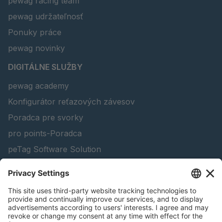
pewag racing team
pewag udržateľnosť
Ponuky práce
pewag novinky
DIGITÁLNE SLUŽBY
pewag academy
Konfigurátor reťazových závesov
Poradca pre svorky
pro points-Poradca
peTag Software Solution
Lifting Beam Configurator
Konfigurátor snehových reťazí
Nájsť produkty lesného hospodárstva
Katalogy