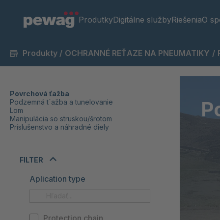
Produtky
Digitálne služby
Riešenia
O sp
Produkty
/
OCHRANNÉ REŤAZE NA PNEUMATIKY
/
Povrchová ťažba
P
Podzemná t´ažba a tunelovanie
Lom
Manipulácia so struskou/šrotom
Príslušenstvo a náhradné diely
FILTER
Aplication type
Protection chain