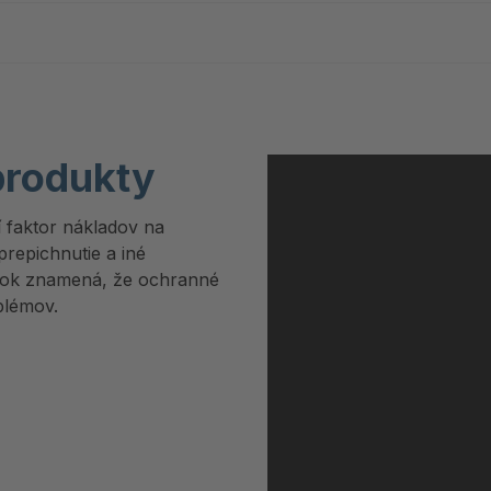
produkty
 faktor nákladov na
prepichnutie a iné
atok znamená, že ochranné
blémov.