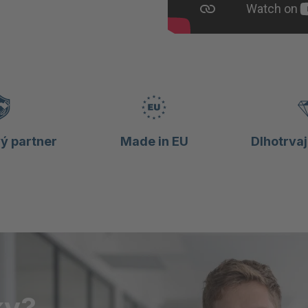
ý partner
Made in EU
Dlhotrvaj
ky?