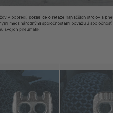
ždy v popredí, pokiaľ ide o reťaze najväčších strojov a pn
ými medzinárodnými spoločnosťami považujú spoločnosť p
u svojich pneumatík.