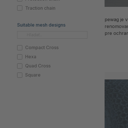
Traction chain
pewag je v
Suitable mesh designs
renomovan
pre ochran
Compact Cross
Hexa
Quad Cross
Square