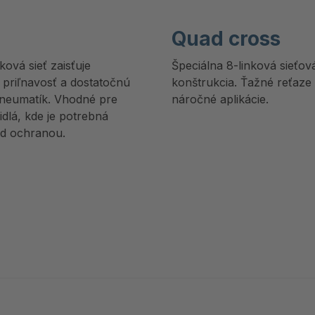
Quad cross
ková sieť zaisťuje
Špeciálna 8-linková sieťov
 priľnavosť a dostatočnú
konštrukcia. Ťažné reťaze
neumatík. Vhodné pre
náročné aplikácie.
idlá, kde je potrebná
ed ochranou.