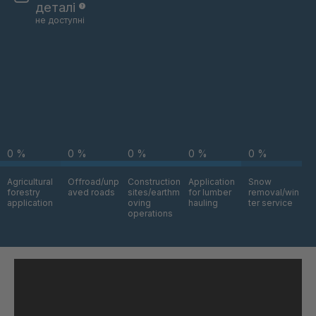
деталі
не доступні
A 84 SV
4034260
A-SV 02280
4034345
A 74 SV
4039392
A 55 SV
4040451
0 %
0 %
0 %
0 %
0 %
A 56 SV
4040452
Agricultural
Offroad/unp
Construction
Application
Snow
A 104 7 SV
4041426
forestry
aved roads
sites/earthm
for lumber
removal/win
application
oving
hauling
ter service
operations
A 83 SV
4041571
A-SV 46277
4046676
A 81A SV
4048228