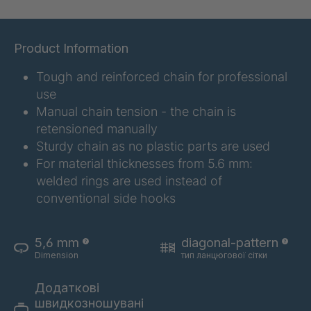
A 75 SV
4034250
A 76 SV
4034251
Product Information
A 77 SV
4034253
Tough and reinforced chain for professional
use
A 79 SV
4034255
Manual chain tension - the chain is
retensioned manually
Sturdy chain as no plastic parts are used
For material thicknesses from 5.6 mm:
welded rings are used instead of
conventional side hooks
5,6 mm
diagonal-pattern
A 80 SV
4034257
Dimension
тип ланцюгової сітки
A 81 SV
4034258
Додаткові
швидкозношувані
A 82 SV
4034259