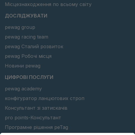
Місцезнаходження по всьому світу
ДОСЛІДЖУВАТИ
pewag group
pewag racing team
pewag Сталий розвиток
pewag Робочі місця
Новини pewag
ЦИФРОВІ ПОСЛУГИ
pewag academy
конфігуратор ланцюгових строп
Консультант зі затискачів
pro points-Консультант
Програмне рішення peTag