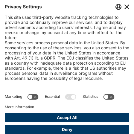
Конфігуратор підйомної балки
Конфігуратор ланцюгів проти ковзання
Знайти лісопродукцію
Каталоги
ЮРИДИЧНА ІНФОРМАЦІЯ
Сертифікати
Угода про оплату рахунків за зміст
Умови та положення
Заява про конфіденційність даних
Керування файлами cookie
Відбиток