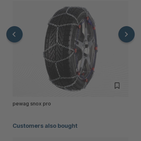
pewag snox pro
pewa
Customers also bought