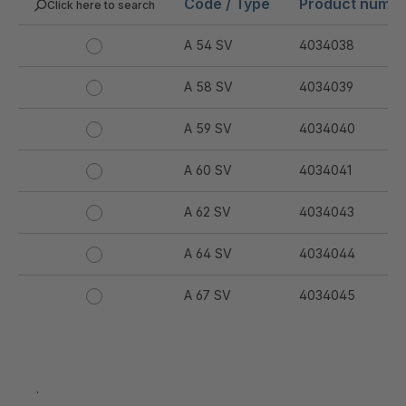
Code / Type
Product numb
Click here to search
A 54 SV
4034038
A 58 SV
4034039
A 59 SV
4034040
A 60 SV
4034041
A 62 SV
4034043
A 64 SV
4034044
A 67 SV
4034045
A 69 SV
4034046
A 73 SV
4034047
.