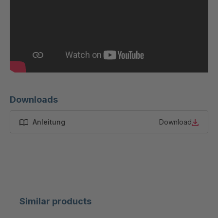
A 78 SV
4049780
A-SV 63144
4050014
Downloads
Anleitung
Download
Similar products