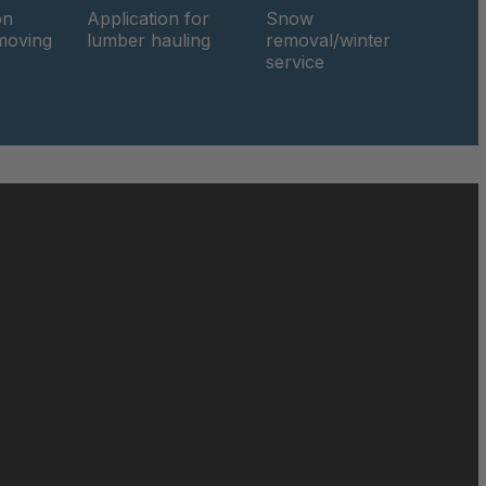
on
Application for
Snow
hmoving
lumber hauling
removal/winter
service