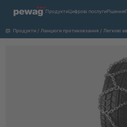
Продукти
Цифрові послуги
Рішення
Продукти
/
Ланцюги протиковзання
/
Легкові а