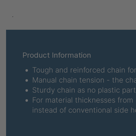
A 80 SV
4034257
A 81 SV
4034258
.
A 82 SV
4034259
A 84 SV
4034260
Product Information
A-SV 02280
4034345
Tough and reinforced chain for
A 74 SV
4039392
Manual chain tension - the ch
A 55 SV
4040451
Sturdy chain as no plastic par
For material thicknesses from
A 56 SV
4040452
instead of conventional side 
A 104 7 SV
4041426