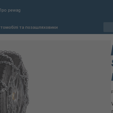
Про pewag
втомобілі та позашляховики