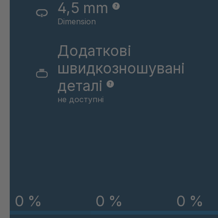
4,5 mm
A 83 SV
4041571
Dimension
A-SV 46277
4046676
Додаткові
A 81A SV
4048228
швидкозношувані
A 78 SV
4049780
деталі
не доступні
A-SV 63144
4050014
0 %
0 %
0 %