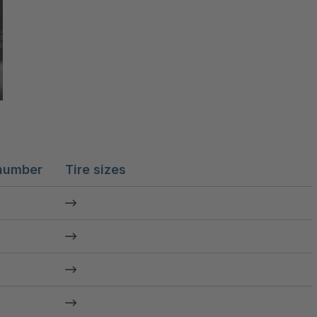
number
Tire sizes