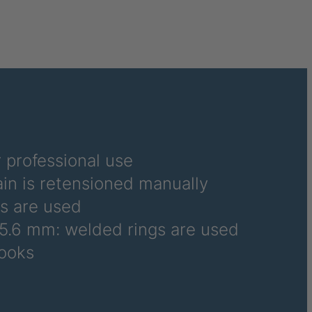
 professional use
ain is retensioned manually
ts are used
 5.6 mm: welded rings are used
155/80-10
165/70-10
125/80-12
135/80-12
hooks
145/70-12
135/70-13