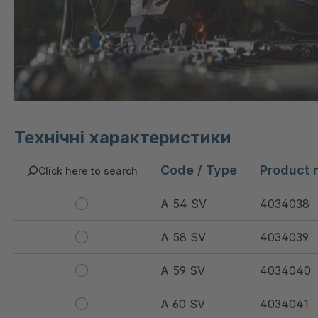
Технічні характеристики
Code / Type
Product 
Click here to search
A 54 SV
4034038
A 58 SV
4034039
A 59 SV
4034040
A 60 SV
4034041