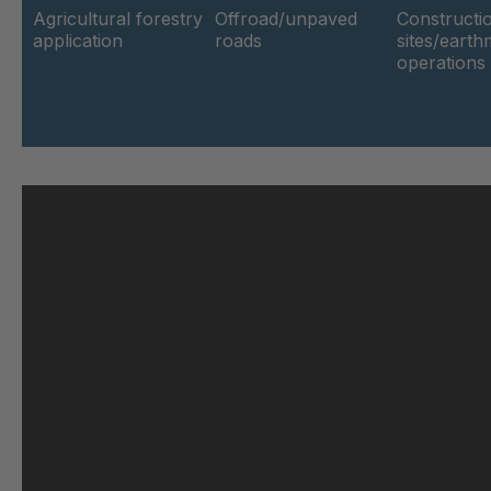
Agricultural forestry
Offroad/unpaved
Constructi
application
roads
sites/eart
operations