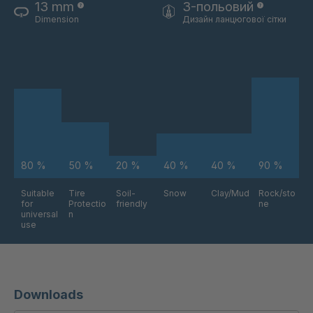
13 mm
3-польовий
Dimension
Дизайн ланцюгової сітки
80 %
50 %
20 %
40 %
40 %
90 %
Suitable
Tire
Soil-
Snow
Clay/Mud
Rock/sto
for
Protectio
friendly
ne
universal
n
use
Downloads