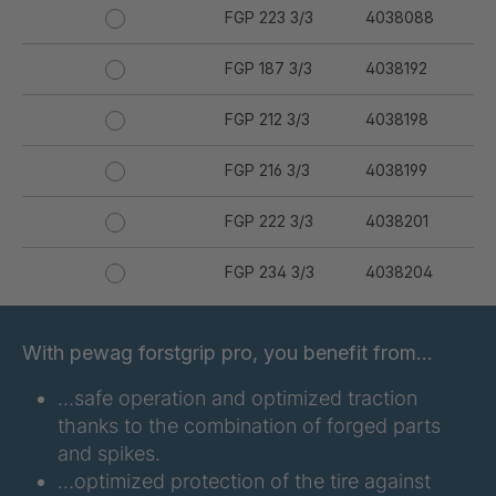
FGP 223 3/3
4038088
FGP 187 3/3
4038192
FGP 212 3/3
4038198
FGP 216 3/3
4038199
FGP 222 3/3
4038201
FGP 234 3/3
4038204
FGP 255 3/3
4038206
With pewag forstgrip pro, you benefit from…
FGP 191 3/3
4038210
…safe operation and optimized traction
thanks to the combination of forged parts
FGP 188 3/3
4038282
and spikes.
…optimized protection of the tire against
FGP 231 3/3
4038329