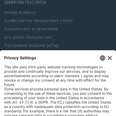
ЦИФРОВІ ПОСЛУГИ
pewag academy
конфігуратор ланцюгових строп
Консультант зі затискачів
pro points-Консультант
Програмне рішення peTag
Конфігуратор підйомної балки
Конфігуратор ланцюгів проти ковзання
Знайти лісопродукцію
Каталоги
ЮРИДИЧНА ІНФОРМАЦІЯ
Сертифікати
Угода про оплату рахунків за зміст
Умови та положення