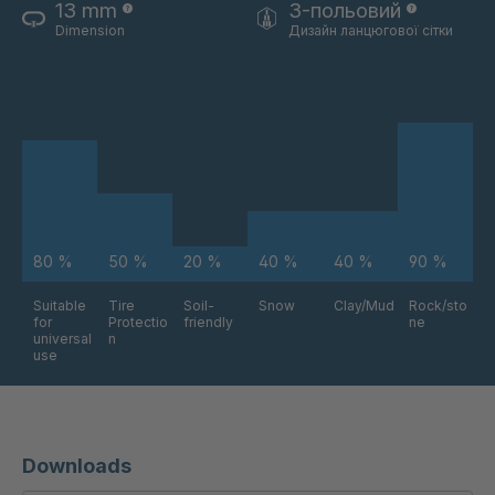
13 mm
3-польовий
Dimension
Дизайн ланцюгової сітки
80 %
50 %
20 %
40 %
40 %
90 %
Suitable
Tire
Soil-
Snow
Clay/Mud
Rock/sto
for
Protectio
friendly
ne
universal
n
use
Downloads