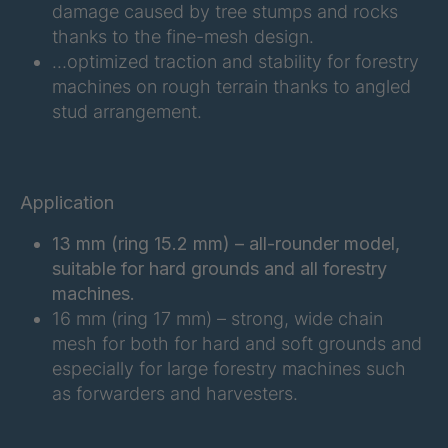
damage caused by tree stumps and rocks
FGP 219 3/3
4043183
thanks to the fine-mesh design.
…optimized traction and stability for forestry
machines on rough terrain thanks to angled
FGP 220 3/3
4046185
stud arrangement.
FGP 258 3/3
4046222
FGP 214 3/3
4063925
Application
FGP 177 3/3
4064174
13 mm (ring 15.2 mm) – all-rounder model,
suitable for hard grounds and all forestry
FGP 267 3/3
4064264
machines.
16 mm (ring 17 mm) – strong, wide chain
FGP 232 3/3
4064461
mesh for both for hard and soft grounds and
FGP 206 3/3
4099198
especially for large forestry machines such
as forwarders and harvesters.