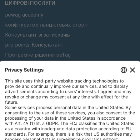
ЦИФРОВІ ПОСЛУГИ
pewag academy
конфігуратор ланцюгових строп
Консультант зі затискачів
pro points-Консультант
Програмне рішення peTag
Конфігуратор підйомної балки
Конфігуратор ланцюгів проти ковзання
Знайти лісопродукцію
Каталоги
ЮРИДИЧНА ІНФОРМАЦІЯ
Сертифікати
Угода про оплату рахунків за зміст
Умови та положення