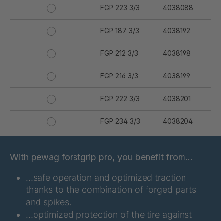
FGP 223 3/3
4038088
FGP 187 3/3
4038192
FGP 212 3/3
4038198
FGP 216 3/3
4038199
FGP 222 3/3
4038201
FGP 234 3/3
4038204
FGP 255 3/3
4038206
With pewag forstgrip pro, you benefit from…
FGP 191 3/3
4038210
…safe operation and optimized traction
thanks to the combination of forged parts
FGP 188 3/3
4038282
and spikes.
FGP 231 3/3
4038329
…optimized protection of the tire against