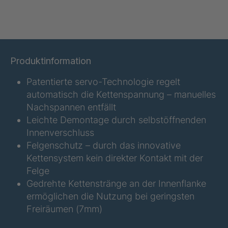
RSS 68
4042011
Produktinformation
RSS 69
4042013
Patentierte servo-Technologie regelt
RSS 73
4042016
automatisch die Kettenspannung – manuelles
Nachspannen entfällt
RSS 74
4042042
Leichte Demontage durch selbstöffnenden
Innenverschluss
RSS 75
4042077
Felgenschutz – durch das innovative
Kettensystem kein direkter Kontakt mit der
RSS 76
4042098
Felge
Gedrehte Kettenstränge an der Innenflanke
RSS 77
4042109
ermöglichen die Nutzung bei geringsten
RSS 79
4042210
Freiräumen (7mm)