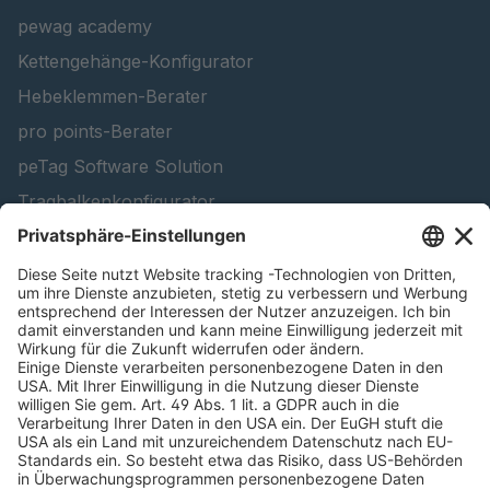
pewag academy
Kettengehänge-Konfigurator
Hebeklemmen-Berater
pro points-Berater
peTag Software Solution
Tragbalkenkonfigurator
Schneekettenkonfigurator - Firmenkunden
Schneekettenkonfigurator - Privatkunden
Forstprodukt finden
Kataloge
RECHTLICHE INFORMATIONEN
Zertifikate
Bildnutzungsvereinbarung