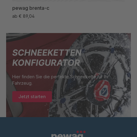
pewag brenta-c
pew
ab
€ 89,04
ab
€
SCHNEEKETTEN
KONFIGURATOR
Hier finden Sie die perfekte Schneekette für Ihr
Fahrzeug.
Jetzt starten