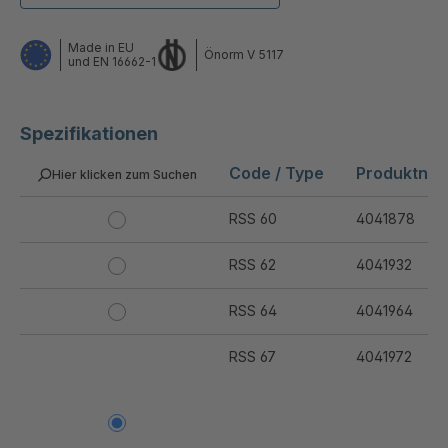
Made in EU
Önorm V 5117
und EN 16662-1
Spezifikationen
Code / Type
Produktnu
Hier klicken zum Suchen
RSS 60
4041878
RSS 62
4041932
RSS 64
4041964
RSS 67
4041972