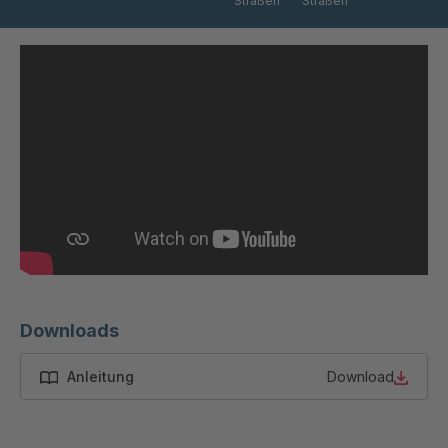
Straßen
Straßen
Downloads
Anleitung
Download