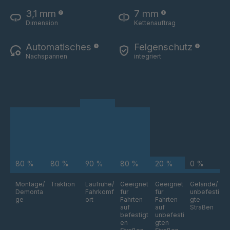
RSS 80
4042252
3,1 mm
7 mm
Dimension
Kettenauftrag
Automatisches
Felgenschutz
Nachspannen
integriert
80 %
80 %
90 %
80 %
20 %
0 %
Montage/
Traktion
Laufruhe/
Geeignet
Geeignet
Gelände/
Demonta
Fahrkomf
für
für
unbefesti
ge
ort
Fahrten
Fahrten
gte
auf
auf
Straßen
befestigt
unbefesti
en
gten