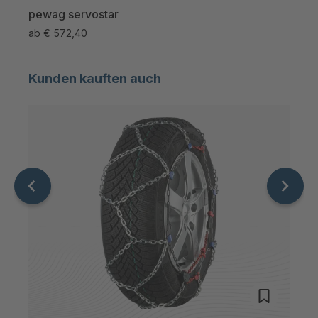
pewag servostar
pew
ab
€ 572,40
ab
€
Kunden kauften auch