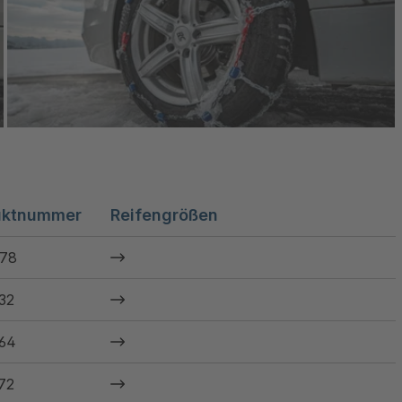
uktnummer
Reifengrößen
78
32
64
72