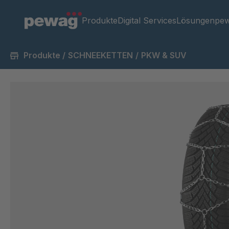
Produkte
Digital Services
Lösungen
pew
Produkte
/
SCHNEEKETTEN
/
PKW & SUV