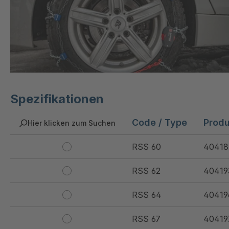
Spezifikationen
Code / Type
Prod
Hier klicken zum Suchen
RSS 60
40418
RSS 62
40419
RSS 64
40419
RSS 67
40419