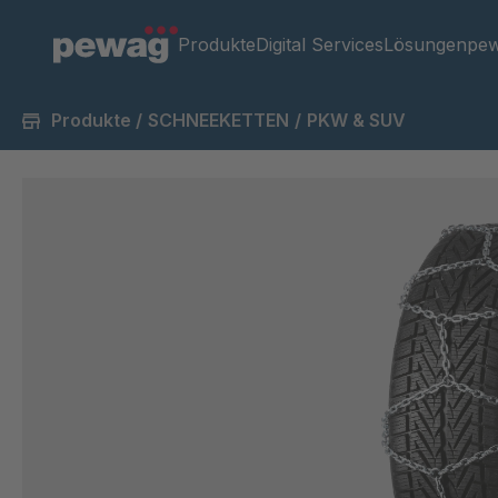
Produkte
Digital Services
Lösungen
pew
Produkte
/
SCHNEEKETTEN
/
PKW & SUV