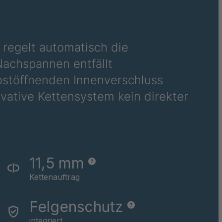
035
036
 regelt automatisch die
achspannen entfällt
stöffnenden Innenverschluss
vative Kettensystem kein direkter
11,5 mm
Kettenauftrag
Felgenschutz
integriert