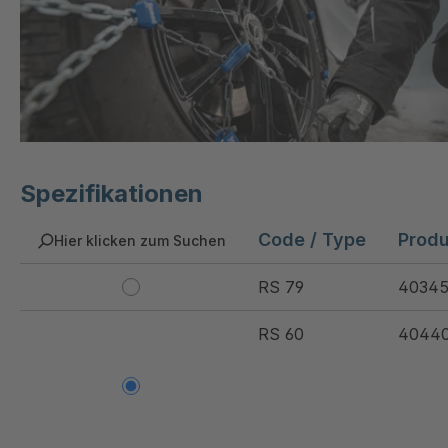
Spezifikationen
Code / Type
Prod
Hier klicken zum Suchen
RS 79
40345
RS 60
4044