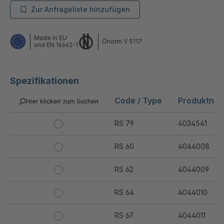
Zur Anfrageliste hinzufügen
Made in EU
Önorm V 5117
und EN 16662-1
Spezifikationen
Code / Type
Produktnu
Hier klicken zum Suchen
RS 79
4034541
RS 60
4044008
RS 62
4044009
RS 64
4044010
RS 67
4044011