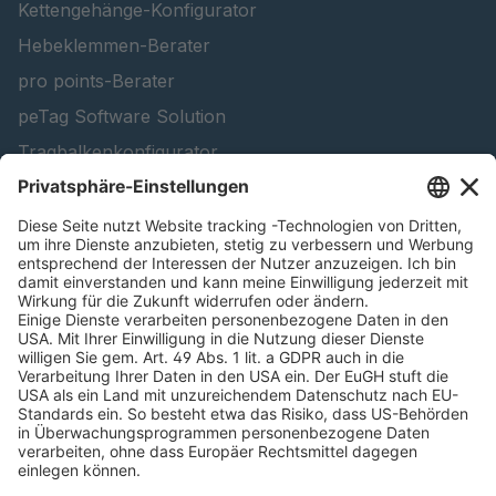
Kettengehänge-Konfigurator
Hebeklemmen-Berater
pro points-Berater
peTag Software Solution
Tragbalkenkonfigurator
Schneekettenkonfigurator - Firmenkunden
Schneekettenkonfigurator - Privatkunden
Forstprodukt finden
Kataloge
RECHTLICHE INFORMATIONEN
Zertifikate
Bildnutzungsvereinbarung
AGB
Datenschutz