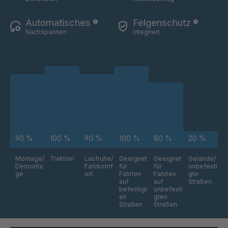
Automatisches
Felgenschutz
RS 77
4044035
Nachspannen
integriert
RS 80
4044036
90 %
100 %
90 %
100 %
80 %
20 %
Montage/
Traktion
Laufruhe/
Geeignet
Geeignet
Gelände/
Demonta
Fahrkomf
für
für
unbefesti
ge
ort
Fahrten
Fahrten
gte
auf
auf
Straßen
befestigt
unbefesti
en
gten
Straßen
Straßen