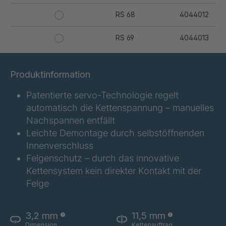
RS 68
4044012
RS 69
4044013
RS 73
4044014
Produktinformation
RS 74
4044031
Patentierte servo-Technologie regelt
automatisch die Kettenspannung – manuelles
RS 75
4044032
Nachspannen entfällt
RS 76
4044033
Leichte Demontage durch selbstöffnenden
Innenverschluss
Felgenschutz – durch das innovative
Kettensystem kein direkter Kontakt mit der
Felge
3,2 mm
11,5 mm
Dimension
Kettenauftrag