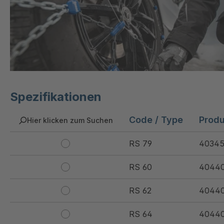
Spezifikationen
Code / Type
Prod
Hier klicken zum Suchen
RS 79
40345
RS 60
4044
RS 62
4044
RS 64
40440