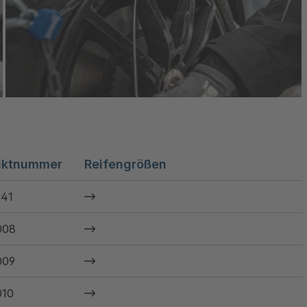
uktnummer
Reifengrößen
41
008
009
10