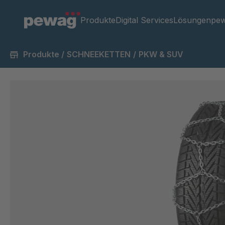
Produkte
Digital Services
Lösungen
pew
Produkte
/
SCHNEEKETTEN
/
PKW & SUV