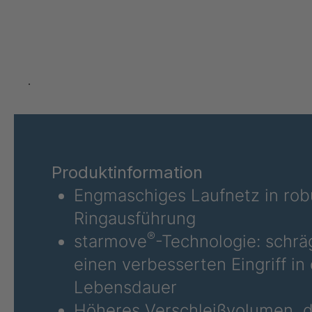
.
Produktinformation
Engmaschiges Laufnetz in rob
Ringausführung
®
starmove
-Technologie: schrä
einen verbesserten Eingriff i
Lebensdauer
Höheres Verschleißvolumen, da