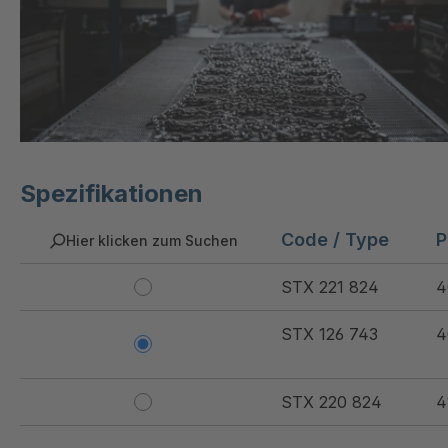
Spezifikationen
Code / Type
P
Hier klicken zum Suchen
STX 221 824
4
STX 126 743
4
STX 220 824
4