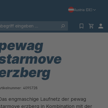
Austria (DE)
pewag
starmove
erzberg
Artikelnummer:
4095728
Das engmaschige Laufnetz der pewag
starmove erzberg in Kombination mit der