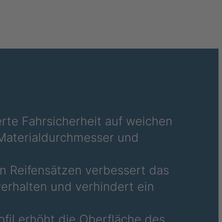
4043682
4043683
4043761
4043762
4045931
4046016
ierte Fahrsicherheit auf weichen
Materialdurchmesser und
4049774
4050062
en Reifensätzen verbessert das
rhalten und verhindert ein
4050081
4050087
rofil erhöht die Oberfläche des