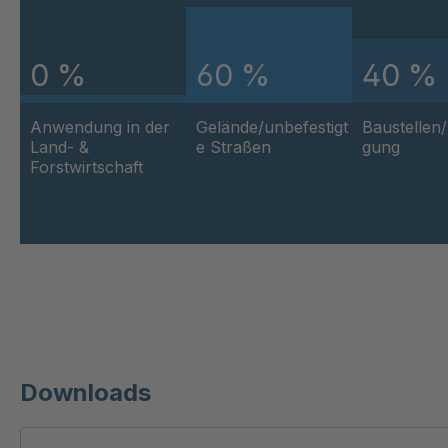
A-SV ZW/OM 98617
A-SV ZW/OM 03419
0 %
60 %
40 %
A-SV ZW/OM 93808
Anwendung in der
Gelände/unbefestigt
Baustellen
Land- &
e Straßen
gung
Forstwirtschaft
Downloads