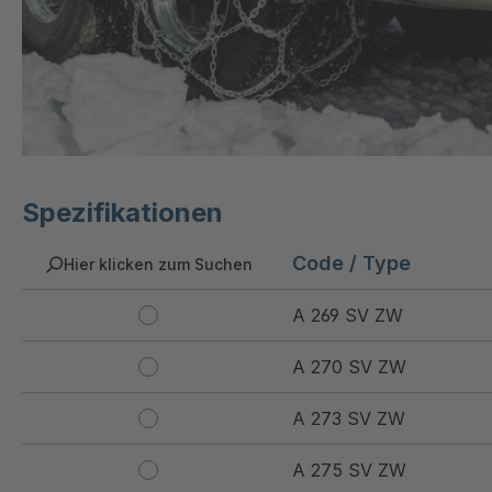
Spezifikationen
Code / Type
Hier klicken zum Suchen
A 269 SV ZW
A 270 SV ZW
A 273 SV ZW
A 275 SV ZW