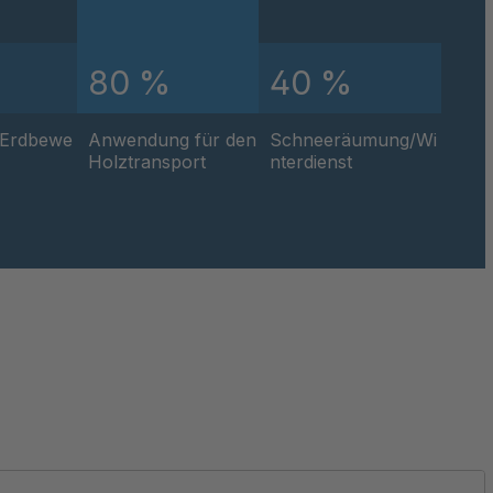
4064964
4085210
80 %
40 %
4095536
/Erdbewe
Anwendung für den
Schneeräumung/Wi
Holztransport
nterdienst