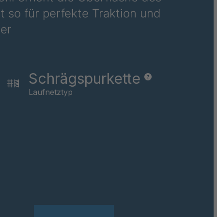
16
 so für perfekte Traktion und
er
74
62
Schrägspurkette
Laufnetztyp
81
087
06
07
08
254