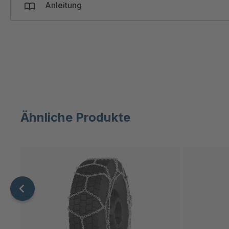
A-SV ZW/OM
40852
Anleitung
03419
A-SV ZW/OM
40955
93808
Ähnliche Produkte