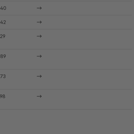
240
42
29
89
73
98
20
11.00-20
11.00-20 SOLID
11-22.5 Michelin XD…
12-22.5