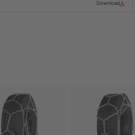
10
Download
36