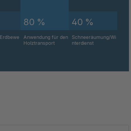
57
80 %
40 %
81
/Erdbewe
Anwendung für den
Schneeräumung/Wi
Holztransport
nterdienst
744
75
18
64