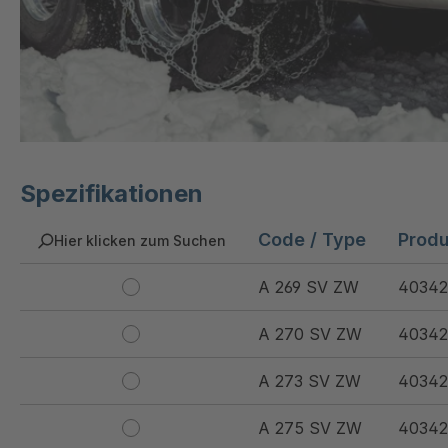
Spezifikationen
Code / Type
Prod
Hier klicken zum Suchen
A 269 SV ZW
40342
A 270 SV ZW
40342
A 273 SV ZW
40342
A 275 SV ZW
40342