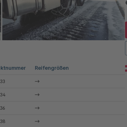
uktnummer
Reifengrößen
33
34
36
38