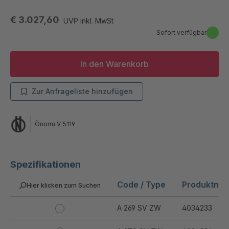
€ 3.027,60
UVP inkl. MwSt
Sofort verfügbar
In den Warenkorb
Zur Anfrageliste hinzufügen
Önorm V 5119
Spezifikationen
Code / Type
Produktnu
Hier klicken zum Suchen
A 269 SV ZW
4034233