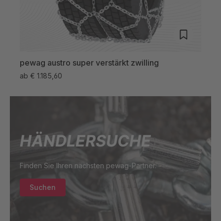
pewag austro super verstärkt zwilling
pewa
ab
€ 1.185,60
ab
€ 
HÄNDLERSUCHE
Finden Sie Ihren nächsten pewag-Partner.
Suchen