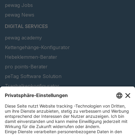
pewag Jobs
pewag News
DIGITAL SERVICES
pewag academy
Kettengehänge-Konfigurator
Hebeklemmen-Berater
pro points-Berater
peTag Software Solution
Tragbalkenkonfigurator
Schneekettenkonfigurator - Firmenkunden
Schneekettenkonfigurator - Privatkunden
Forstprodukt finden
Kataloge