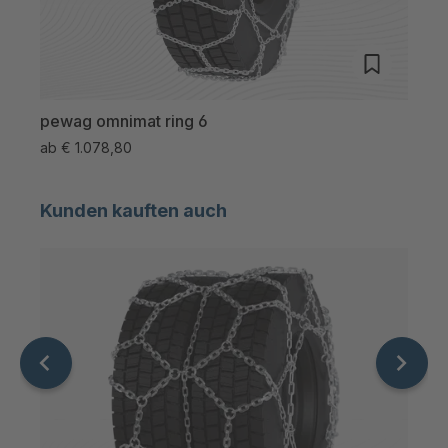
98617
A-SV ZW/OM
4085210
03419
A-SV ZW/OM
4095536
pewag omnimat ring 6
pew
93808
ab
€ 1.078,80
ab
€
Kunden kauften auch