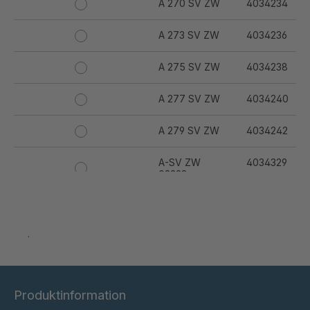
A 270 SV ZW
4034234
A 273 SV ZW
4034236
A 275 SV ZW
4034238
A 277 SV ZW
4034240
A 279 SV ZW
4034242
A-SV ZW
4034329
02228
A 95 5 SV ZW
4034789
.
A-SV ZW
4035073
04600
A-SV ZW/OM
4035298
05184
Produktinformation