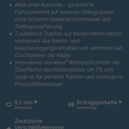
Alles unter Kontrolle – garantierte
A 297 SV ZW
4038120
Fahrsicherheit auf weichen Untergründen
A-SV ZW
4042543
dank höherem Materialdurchmesser und
32484
Zwillingsausführung
Zusätzliche Traktion auf beiden Reifensätzen
A 201 SV ZW
4043681
verbessert das Brems- und
Beschleunigungsverhalten und verhindert ein
A 293 8 SV
4043682
ZW
Durchdrehen der Räder
®
Innovatives starwave
Rillenprofil erhöht die
A 294 SV ZW
4043683
Oberfläche des Kettengliedes um 7% und
sorgt so für perfekte Traktion und verlängerte
Produktlebensdauer
8,2 mm
Schrägspurkette
Dimension
Laufnetztyp
Zusätzliche
A 289 SV ZW
4043761
Verschleißelemente