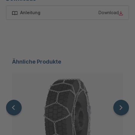
A 288 SV ZW
4050108
Anleitung
Download
A-SV ZW
4050254
64421
A-SV ZW
4051457
68962
A-SV ZW
4052281
Ähnliche Produkte
71752
A-SV ZW
4052744
73293
A-SV ZW/OM
4063375
85489
A-SV ZW
4063718
89051
A-SV ZW/OM
4064964