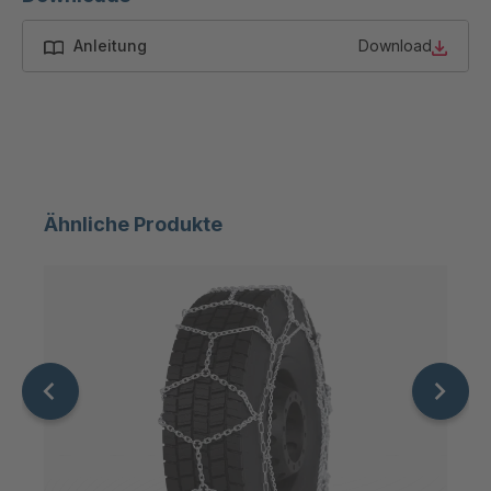
A-SV ZW
4051457
Anleitung
Download
68962
A-SV ZW
4052281
71752
A-SV ZW
4052744
73293
Ähnliche Produkte
A-SV ZW/OM
4063375
85489
A-SV ZW
4063718
89051
A-SV ZW/OM
4064964
98617
A-SV ZW/OM
4085210
03419