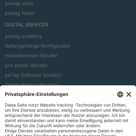
pewag Jobs
pewag News
DIGITAL SERVICES
pewag academy
Kettengehänge-Konfigurator
Hebeklemmen-Berater
pro points-Berater
peTag Software Solution
Tragbalkenkonfigurator
Schneekettenkonfigurator - Firmenkunden
Schneekettenkonfigurator - Privatkunden
Forstprodukt finden
Kataloge
RECHTLICHE INFORMATIONEN