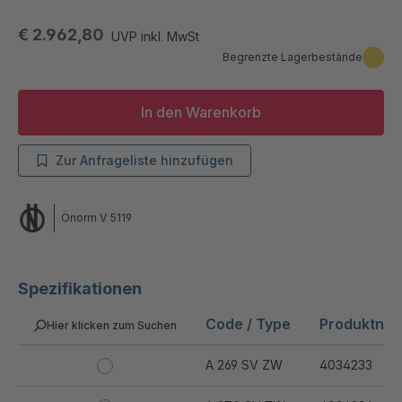
€ 2.962,80
UVP inkl. MwSt
Begrenzte Lagerbestände
In den Warenkorb
Zur Anfrageliste hinzufügen
Önorm V 5119
Spezifikationen
Code / Type
Produktnu
Hier klicken zum Suchen
A 269 SV ZW
4034233