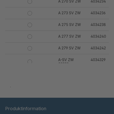
A 270 SV ZW
4034234
A 273 SV ZW
4034236
A 275 SV ZW
4034238
A 277 SV ZW
4034240
A 279 SV ZW
4034242
A-SV ZW
4034329
02228
A 95 5 SV ZW
4034789
.
A-SV ZW
4035073
04600
A-SV ZW/OM
4035298
05184
Produktinformation