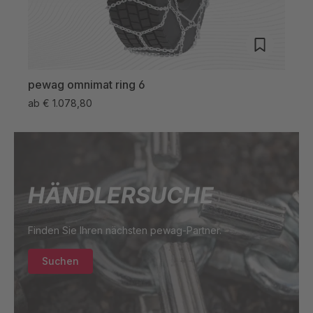
A-SV ZW/OM
4095536
93808
pewag omnimat ring 6
pew
ab
€ 1.078,80
ab
€
HÄNDLERSUCHE
Finden Sie Ihren nächsten pewag-Partner.
Suchen