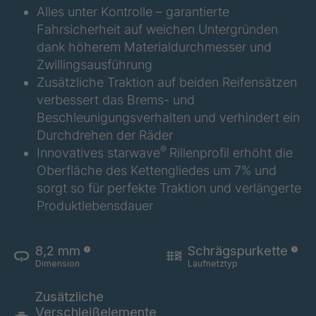
Alles unter Kontrolle – garantierte
A 297 SV ZW
4038120
Fahrsicherheit auf weichen Untergründen
A-SV ZW
4042543
dank höherem Materialdurchmesser und
32484
Zwillingsausführung
Zusätzliche Traktion auf beiden Reifensätzen
A 201 SV ZW
4043681
verbessert das Brems- und
Beschleunigungsverhalten und verhindert ein
A 293 8 SV
4043682
ZW
Durchdrehen der Räder
®
Innovatives starwave
Rillenprofil erhöht die
A 294 SV ZW
4043683
Oberfläche des Kettengliedes um 7% und
sorgt so für perfekte Traktion und verlängerte
A 289 SV ZW
4043761
Produktlebensdauer
A 291 SV ZW
4043762
8,2 mm
Schrägspurkette
A-SV ZW
4045931
Dimension
Laufnetztyp
42911
Zusätzliche
A-SV ZW
4046016
Verschleißelemente
43145