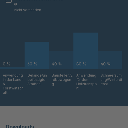
nicht vorhanden
A 291 SV
4049774
ZW/OM
A 280 SV ZW
4050062
A 281 SV ZW
4050081
0 %
60 %
40 %
80 %
40 %
A 282 SV ZW
4050087
Anwendung
Gelände/un
Baustellen/E
Anwendung
Schneeräum
in der Land-
befestigte
rdbewegun
für den
ung/Winterdi
A 284 SV ZW
4050106
&
Straßen
g
Holztranspo
enst
Forstwirtsch
rt
aft
A 285 SV ZW
4050107
A 288 SV ZW
4050108
A-SV ZW
4050254
64421
Downloads