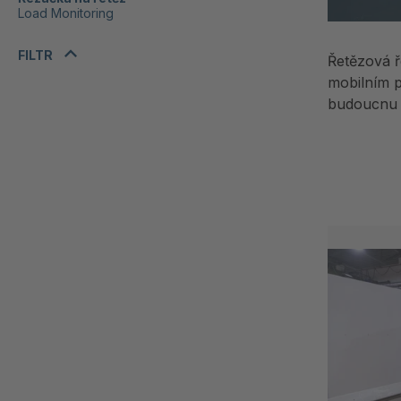
Load Monitoring
FILTR
Řetězová ř
mobilním 
budoucnu m