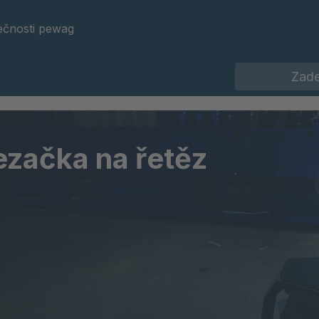
ečnosti pewag
ezačka na řetěz