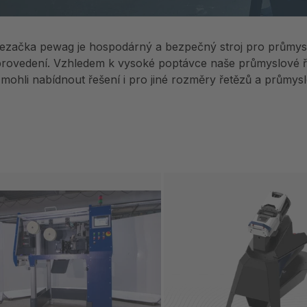
ezačka pewag je hospodárný a bezpečný stroj pro průmyslov
provedení. Vzhledem k vysoké poptávce naše průmyslové ř
ohli nabídnout řešení i pro jiné rozměry řetězů a průmysl