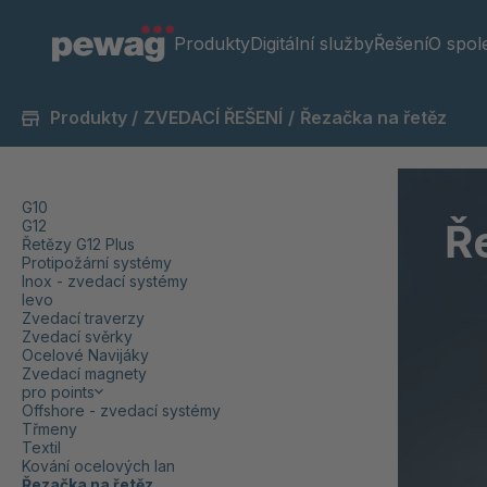
Produkty
Digitální služby
Řešení
O spol
Produkty
/
ZVEDACÍ ŘEŠENÍ
/
Řezačka na řetěz
G10
Ř
G12
Řetězy G12 Plus
Protipožární systémy
Inox - zvedací systémy
levo
Zvedací traverzy
Zvedací svěrky
Ocelové Navijáky
Zvedací magnety
pro points
Offshore - zvedací systémy
Třmeny
Textil
Kování ocelových lan
Řezačka na řetěz