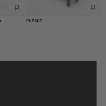
a
PKS500