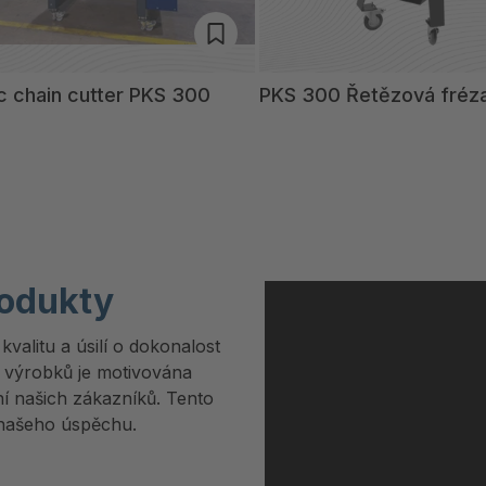
c chain cutter PKS 300
PKS 300 Řetězová fréz
rodukty
 kvalitu a úsilí o dokonalost
h výrobků je motivována
ní našich zákazníků. Tento
m našeho úspěchu.