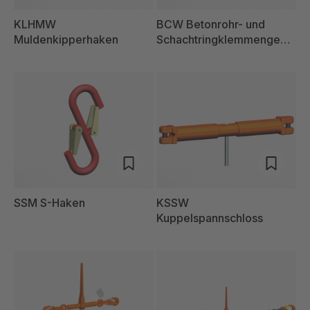
KLHMW
BCW Betonrohr- und
Muldenkipperhaken
Schachtringklemmengehä
nge
SSM S-Haken
KSSW
Kuppelspannschloss