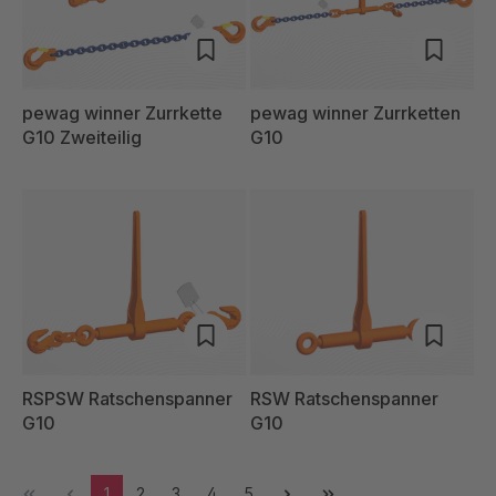
pewag winner Zurrkette
pewag winner Zurrketten
G10 Zweiteilig
G10
RSPSW Ratschenspanner
RSW Ratschenspanner
G10
G10
1
2
3
4
5