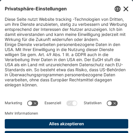
Schneekettenkonfigurator - Firmenkunden
Schneekettenkonfigurator - Privatkunden
Forstprodukte finden
Kataloge
RECHTLICHE INFORMATIONEN
Zertifikate
Bildnutzungsvereinbarung
AGBs
Datenschutz
Cookie Management
Impressum