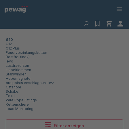
G10
G12
G12 Plus
Feuerverzinkungsketten
Rostfrei (Inox)
levo
Lasttraversen
Hebeklemmen
Stahlwinden
Hebemagnete
pro points Anschlagpunkte
Offshore
Schäkel
Textil
Wire Rope Fittings
Kettenschere
Load Monitoring
Filter anzeigen