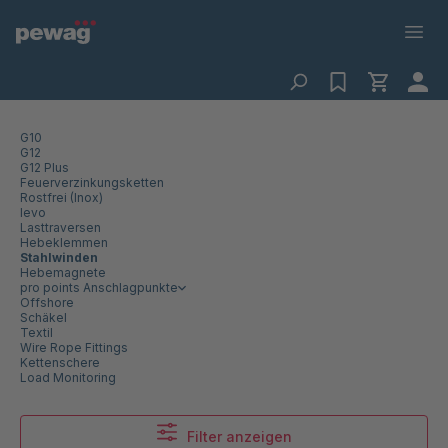
G10
G12
G12 Plus
Feuerverzinkungsketten
Rostfrei (Inox)
levo
Lasttraversen
Hebeklemmen
Stahlwinden
Hebemagnete
pro points Anschlagpunkte
Offshore
Schäkel
Textil
Wire Rope Fittings
Kettenschere
Load Monitoring
Filter anzeigen