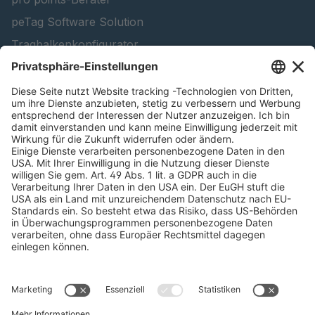
peTag Software Solution
Tragbalkenkonfigurator
Schneekettenkonfigurator - Firmenkunden
Schneekettenkonfigurator - Privatkunden
Forstprodukte finden
Kataloge
RECHTLICHE INFORMATIONEN
Zertifikate
Bildnutzungsvereinbarung
AGBs
Datenschutz
Cookie Management
Impressum