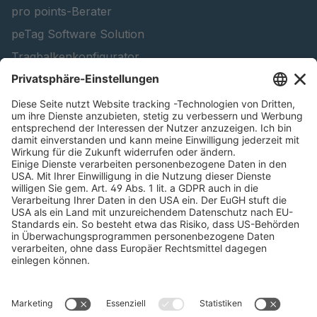
pro points-Berater
peTag Software Solution
Tragbalkenkonfigurator
Schneekettenkonfigurator - Firmenkunden
Schneekettenkonfigurator - Privatkunden
Forstprodukte finden
Kataloge
RECHTLICHE INFORMATIONEN
Zertifikate
Bildnutzungsvereinbarung
AGBs
Datenschutz
Cookie Management
Impressum