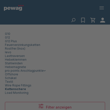
G10
G12
G12 Plus
Feuerverzinkungsketten
Rostfrei (Inox)
levo
Lasttraversen
Hebeklemmen
Stahlwinden
Hebemagnete
pro points Anschlagpunkte
Offshore
Schäkel
Textil
Wire Rope Fittings
Kettenschere
Load Monitoring
Filter anzeigen