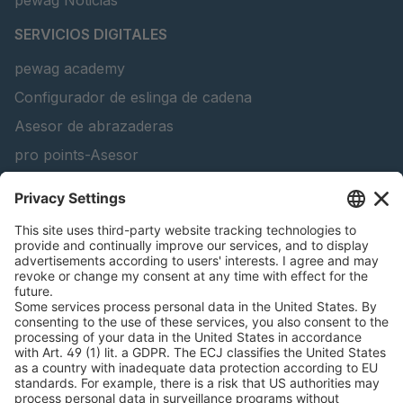
pewag Noticias
SERVICIOS DIGITALES
pewag academy
Configurador de eslinga de cadena
Asesor de abrazaderas
pro points-Asesor
peTag Solución de software
Configurador de vigas de elevación
Configurador de cadenas para nieve
Catálogos
INFORMACIÓN LEGAL
Certificados
Acuerdo sobre el uso de contenidos digitales
Condiciones generales