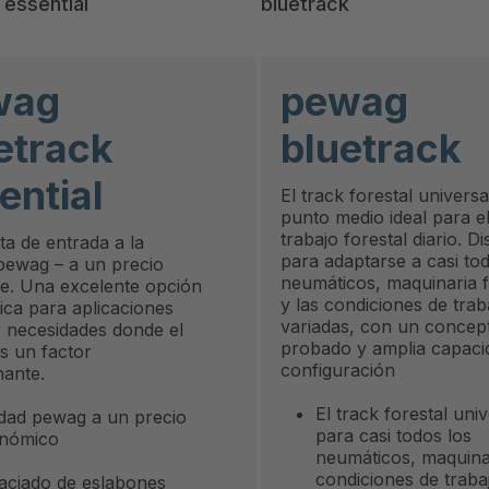
 essential
bluetrack
wag
pewag
etrack
bluetrack
ential
El track forestal universal
punto medio ideal para e
trabajo forestal diario. D
ta de entrada a la
para adaptarse a casi to
 pewag – a un precio
neumáticos, maquinaria f
le. Una excelente opción
y las condiciones de tra
ca para aplicaciones
variadas, con un concep
y necesidades donde el
probado y amplia capaci
s un factor
configuración
nante.
El track forestal uni
idad pewag a un precio
para casi todos los
nómico
neumáticos, maquina
condiciones de traba
aciado de eslabones