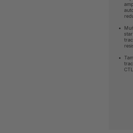
amp
aut
red
Muñ
sta
tra
resi
Tam
tra
CTL