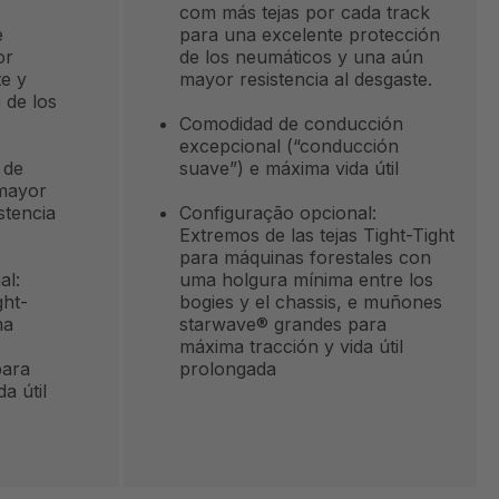
com más tejas por cada track
e
para una excelente protección
or
de los neumáticos y una aún
te y
mayor resistencia al desgaste.
 de los
Comodidad de conducción
excepcional (“conducción
 de
suave”) e máxima vida útil
mayor
stencia
Configuração opcional:
Extremos de las tejas Tight-Tight
para máquinas forestales con
al:
uma holgura mínima entre los
ght-
bogies y el chassis, e muñones
ma
starwave® grandes para
máxima tracción y vida útil
para
prolongada
a útil