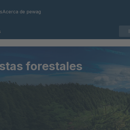
s
Acerca de pewag
s
stas forestales