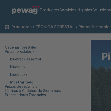
Productos
Servicios digitales
Solucione
Productos
/
TÉCNICA FORESTAL
/
Pistas forestale
Cadenas forestales
Pistas forestales
Pi
bluetrack essential
bluetrack
bluetrack+
Mostrar todo
Piezas de recambio
Lâminas e Cadenas de Sierra para
Procesadoras Forestales