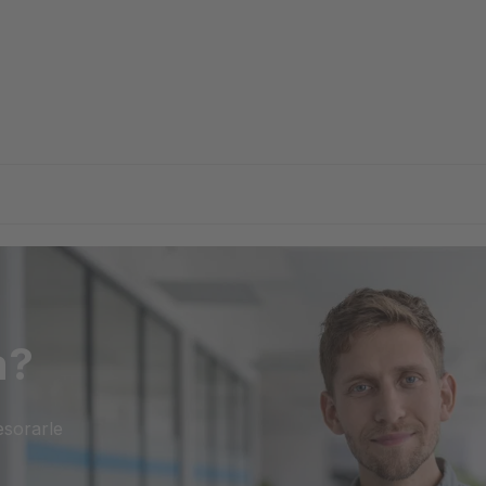
a?
esorarle