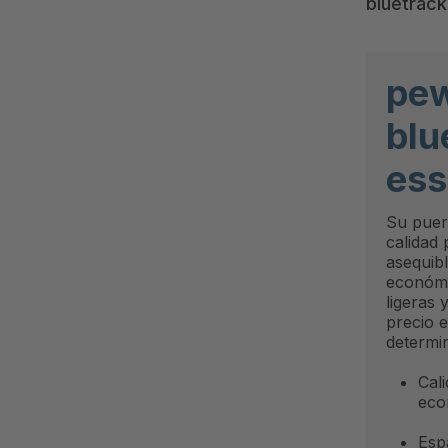
bluetrack
pe
blu
ess
Su puer
calidad
asequib
económi
ligeras 
precio e
determi
Cal
eco
Esp