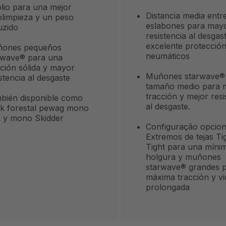
lio para una mejor
Distancia media entr
olimpieza y un peso
eslabones para may
uzido
resistencia al desgas
excelente protección
ones pequeños
neumáticos
rwave® para una
cción sólida y mayor
Muñones starwave®
stencia al desgaste
tamaño medio para 
tracción y mejor resi
bién disponible como
al desgaste.
ck forestal pewag mono
 y mono Skidder
Configuração opcion
Extremos de tejas Ti
Tight para una míni
holgura y muñones
starwave® grandes 
máxima tracción y vid
prolongada